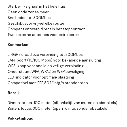
Sterk wifi-signaal in het hele huis
Geen dode zones meer
Snelheden tot 300Mbps
Geschikt voor vrijwel elke router
Compact ontwerp direct in het stopcontact
Twee externe antennes voor extra bereik
Kenmerken
2.4GHz draadloze verbinding tot 300Mbps
LAN-poort (10/100 Mbps) voor bekabelde aansluiting
WPS-knop voor snelle en veilige verbinding
Ondersteunt WPA, WPA2 en WEP beveiliging
LED-indicator voor optimale plaatsing
Compatibel met IEEE 802.11b/g/n standaarden
Bereik
Binnen: tot ca. 100 meter (afhankelijk van muren en obstakels)
Buiten: tot ca. 300 meter (open ruimte, zonder obstakels)
Pakketinhoud