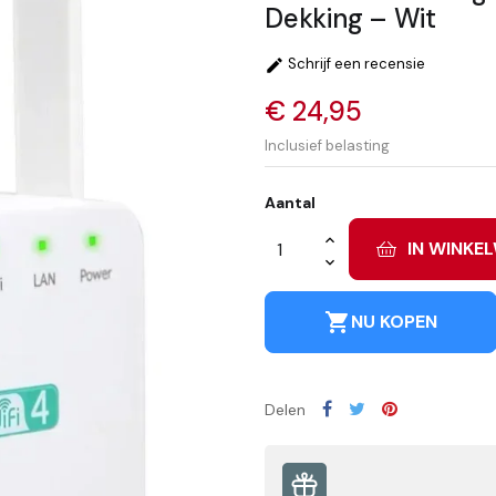
Dekking – Wit
Schrijf een recensie

€ 24,95
Inclusief belasting
Aantal
IN WINKE
shopping_cart
NU KOPEN
Delen