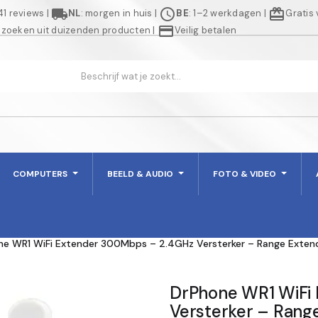
local_shipping
schedule
redeem
941 reviews
|
NL
: morgen in huis
|
BE
: 1–2 werkdagen
|
Gratis
credit_card
 zoeken uit duizenden producten
|
Veilig betalen
COMPUTERS
BEELD & AUDIO
FOTO & VIDEO
ne WR1 WiFi Extender 300Mbps – 2.4GHz Versterker – Range Extend
DrPhone WR1 WiFi
Versterker – Rang