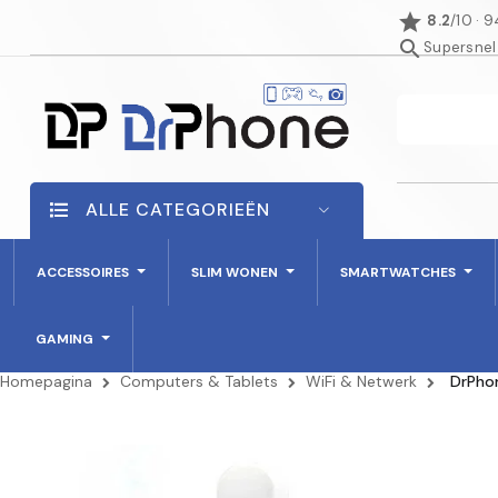
star
8.2
/10 · 
search
Supersnel
ALLE CATEGORIEËN
ACCESSOIRES
SLIM WONEN
SMARTWATCHES
GAMING
Homepagina
Computers & Tablets
WiFi & Netwerk
DrPho