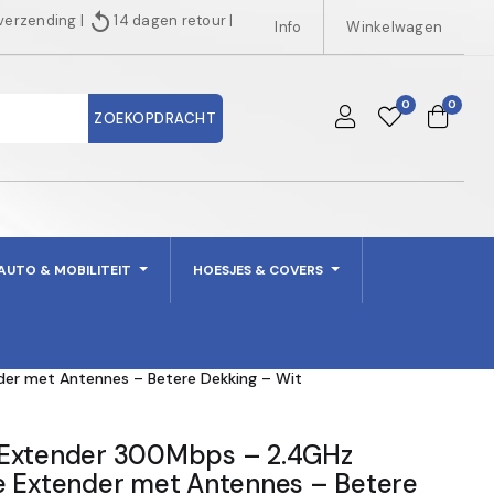
replay
 verzending
|
14 dagen retour
|
Info
Winkelwagen
0
0
ZOEKOPDRACHT
AUTO & MOBILITEIT
HOESJES & COVERS
er met Antennes – Betere Dekking – Wit
 Extender 300Mbps – 2.4GHz
e Extender met Antennes – Betere