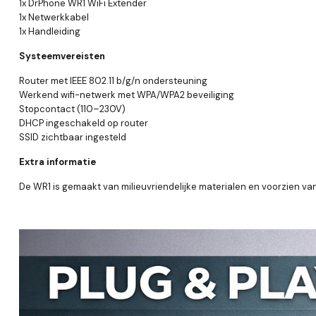
1x DrPhone WR1 WiFi Extender
1x Netwerkkabel
1x Handleiding
Systeemvereisten
Router met IEEE 802.11 b/g/n ondersteuning
Werkend wifi-netwerk met WPA/WPA2 beveiliging
Stopcontact (110–230V)
DHCP ingeschakeld op router
SSID zichtbaar ingesteld
Extra informatie
De WR1 is gemaakt van milieuvriendelijke materialen en voorzien va