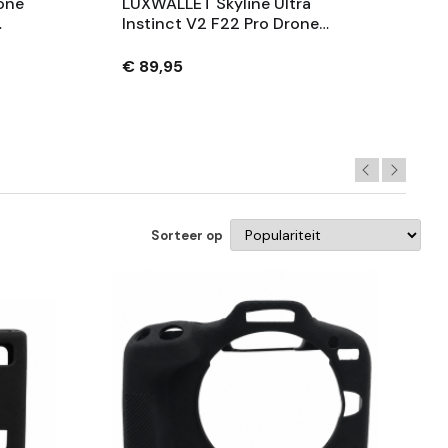
one
LUXWALLET Skyline Ultra
Instinct V2 F22 Pro Drone
–
Batterij 2500mAh – 7.4V LiPo
Accu
€ 89,95
Sorteer op