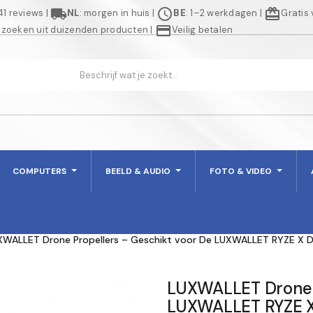
local_shipping
schedule
redeem
941 reviews
|
NL
: morgen in huis
|
BE
: 1–2 werkdagen
|
Gratis
credit_card
 zoeken uit duizenden producten
|
Veilig betalen
COMPUTERS
BEELD & AUDIO
FOTO & VIDEO
XWALLET Drone Propellers – Geschikt voor De LUXWALLET RYZE X D
LUXWALLET Drone P
LUXWALLET RYZE X