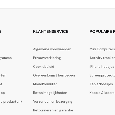
E
KLANTENSERVICE
POPULAIRE P
Algemene voorwaarden
Mini Computers
ogramma
Privacyverklaring
Activity tracke
Cookiebeleid
iPhone hoesjes
cten
Overeenkomst herroepen
Screenprotect
ht
Modelformulier
Tablethoesjes
 op
Betaalmogelijkheden
Kabels & laders
eid producten)
Verzenden en bezorging
Retourneren en garantie