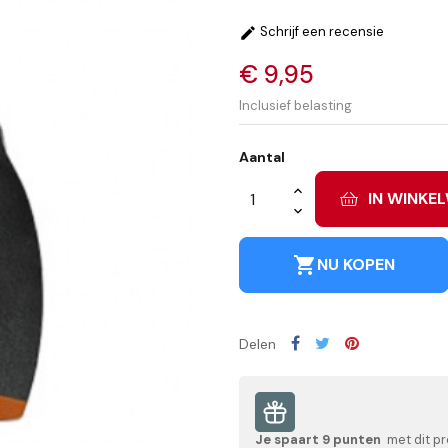
Schrijf een recensie

€ 9,95
Inclusief belasting
Aantal
IN WINKE
shopping_cart
NU KOPEN
Delen
Je spaart
9
punten
met dit pr