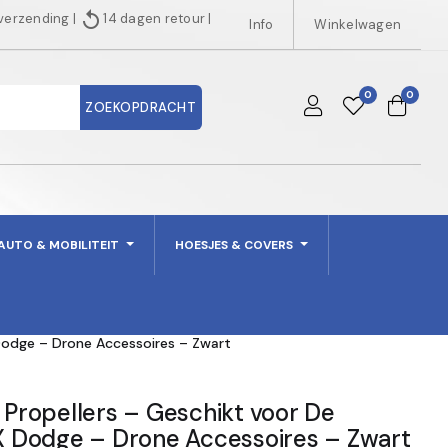
replay
 verzending
|
14 dagen retour
|
Info
Winkelwagen
0
0
ZOEKOPDRACHT
AUTO & MOBILITEIT
HOESJES & COVERS
odge – Drone Accessoires – Zwart
ropellers – Geschikt voor De
 Dodge – Drone Accessoires – Zwart