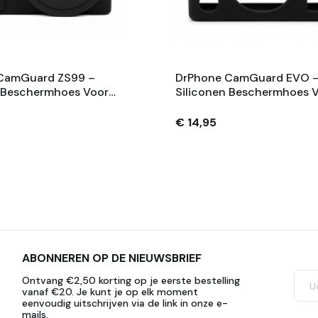
CamGuard ZS99 –
DrPhone CamGuard EVO 
n Beschermhoes Voor
Siliconen Beschermhoes 
 Lumix ZS99 –
Compatibel Met Fujifilm I
orberend –
Mini Evo – Krasbestendig 
€ 14,95
ndig – Extra
Extra
ABONNEREN OP DE NIEUWSBRIEF
Ontvang €2,50 korting op je eerste bestelling
vanaf €20. Je kunt je op elk moment
eenvoudig uitschrijven via de link in onze e-
mails.