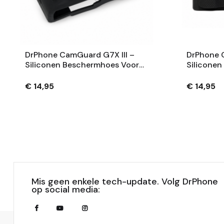
DrPhone CamGuard G7X III –
DrPhone 
Siliconen Beschermhoes Voor
Silicone
Compatibel Met Canon
Panasonic
PowerShot G7 X Mark III – Extra
Schokabs
€ 14,95
€ 14,95
Grip – Zwart
Krasbeste
Mis geen enkele tech-update. Volg DrPhone
op social media: