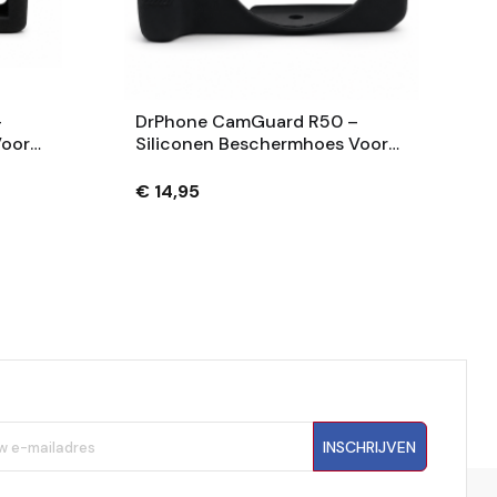
–
DrPhone CamGuard R50 –
Voor
Siliconen Beschermhoes Voor
nstax
Canon EOS R50 –
En
Krasbestendige Camera Case
€ 14,95
Met Extra Grip – Zwart
INSCHRIJVEN