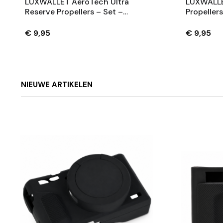
LUXWALLET AeroTech Ultra
LUXWALLE
Reserve Propellers – Set –
Propeller
Drone Onderdelen – Grijs
Plastic, S
Accessoi
€ 9,95
€ 9,95
NIEUWE ARTIKELEN