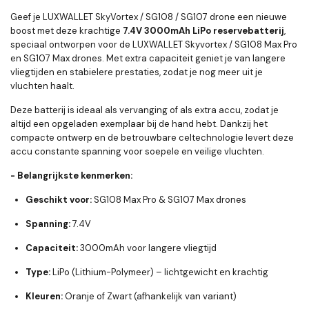
Geef je LUXWALLET SkyVortex / SG108 / SG107 drone een nieuwe
boost met deze krachtige
7.4V 3000mAh LiPo reservebatterij
,
speciaal ontworpen voor de LUXWALLET Skyvortex / SG108 Max Pro
en SG107 Max drones. Met extra capaciteit geniet je van langere
vliegtijden en stabielere prestaties, zodat je nog meer uit je
vluchten haalt.
Deze batterij is ideaal als vervanging of als extra accu, zodat je
altijd een opgeladen exemplaar bij de hand hebt. Dankzij het
compacte ontwerp en de betrouwbare celtechnologie levert deze
accu constante spanning voor soepele en veilige vluchten.
- Belangrijkste kenmerken:
Geschikt voor:
SG108 Max Pro & SG107 Max drones
Spanning:
7.4V
Capaciteit:
3000mAh voor langere vliegtijd
Type:
LiPo (Lithium-Polymeer) – lichtgewicht en krachtig
Kleuren:
Oranje of Zwart (afhankelijk van variant)