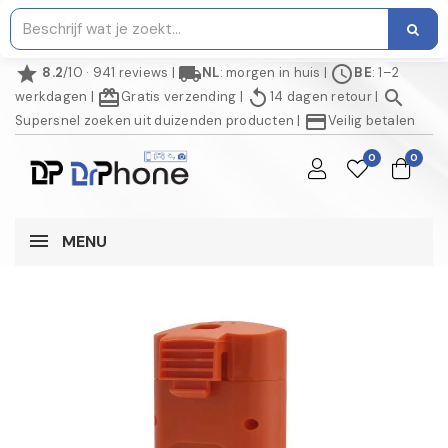
star
local_shipping
schedule
8.2
/10 · 941 reviews
|
NL
: morgen in huis
|
BE
: 1–2
redeem
replay
search
werkdagen
|
Gratis verzending
|
14 dagen retour
|
credit_card
Supersnel zoeken uit duizenden producten
|
Veilig betalen
0
0
MENU
NIET OP VOORRAAD