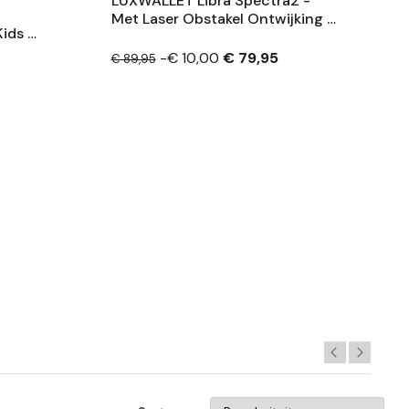
LUXWALLET Libra Spectra2 -
Met Laser Obstakel Ontwijking –
ids –
Headless Modus –
ijgen
Routeplanning Via App – Volg
-€ 10,00
€ 79,95
€ 89,95
Mij Modus