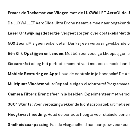
Ervaar de Toekomst van Vliegen met de LUXWALLET AeroGlide U
De LUXWALLET AeroGlide Ultra Drone neemt je mee naar ongekende
Laser Ontwijkingsdetectie:
Vergeet zorgen over obstakels! Met d
50X Zoom:
Mis geen enkel detail! Dankzij een verbazingwekkende 
Eén Klik Opstijgen en Landen:
Met één eenvoudige klik opstijgen e
Gebarenfoto:
Leg het perfecte moment vast met een simpele handb
Mobiele Besturing en App:
Houd de controle in je handpalm! De Aer
Multipunt Vluchtmodus:
Bepaal je eigen vluchtroute! Programmee
Camera Filters:
Breng sfeer in je beelden! Experimenteer met vers
360° Stunts:
Voer verbazingwekkende luchtacrobatiek uit met een v
Hoogtevasthouding:
Houd de perfecte hoogte voor stabiele opna
Snelheidsaanpassing:
Pas de vliegsnelheid aan aan jouw voorkeur 