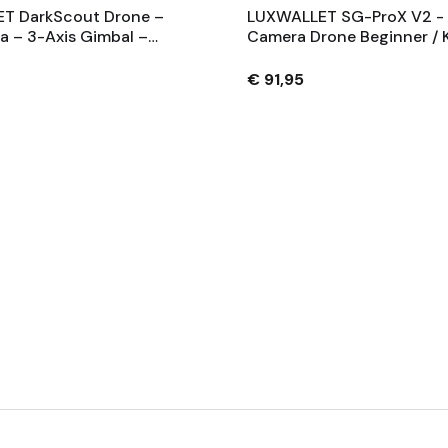
T DarkScout Drone –
LUXWALLET SG-ProX V2 -
 – 3-Axis Gimbal –
Camera Drone Beginner / K
 3000m Bereik – GPS –
480P Dual-Camera - Opst
egtijd – Brushless
En Landen Met Eén Knop -
€ 91,95
Borstelloze Motoren