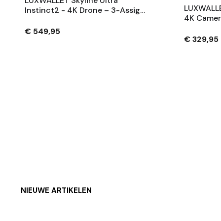
LUXWALLET Skyline Ultra
LUXWALLE
Instinct2 - 4K Drone – 3-Assige
4K Camera
Gimbal – 40min Vliegtijd – 6km
5G FPV –
Range – GPS -
€ 549,95
30 Min Vli
€ 329,95
Computerscherm
NIEUWE ARTIKELEN