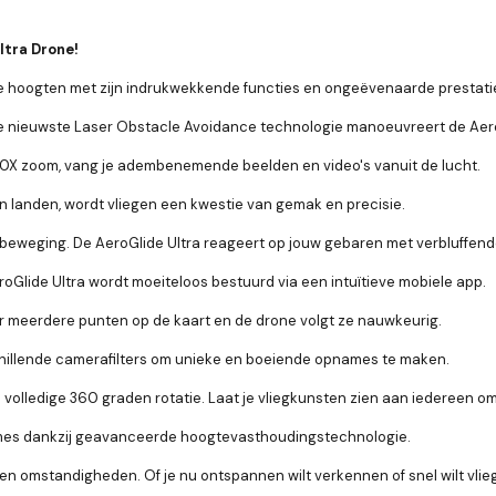
ltra Drone!
 hoogten met zijn indrukwekkende functies en ongeëvenaarde prestati
e nieuwste Laser Obstacle Avoidance technologie manoeuvreert de Aero
50X zoom, vang je adembenemende beelden en video's vanuit de lucht.
n landen, wordt vliegen een kwestie van gemak en precisie.
eweging. De AeroGlide Ultra reageert op jouw gebaren met verbluffende
oGlide Ultra wordt moeiteloos bestuurd via een intuïtieve mobiele app.
r meerdere punten op de kaart en de drone volgt ze nauwkeurig.
chillende camerafilters om unieke en boeiende opnames te maken.
olledige 360 graden rotatie. Laat je vliegkunsten zien aan iedereen om
mes dankzij geavanceerde hoogtevasthoudingstechnologie.
en omstandigheden. Of je nu ontspannen wilt verkennen of snel wilt vlieg