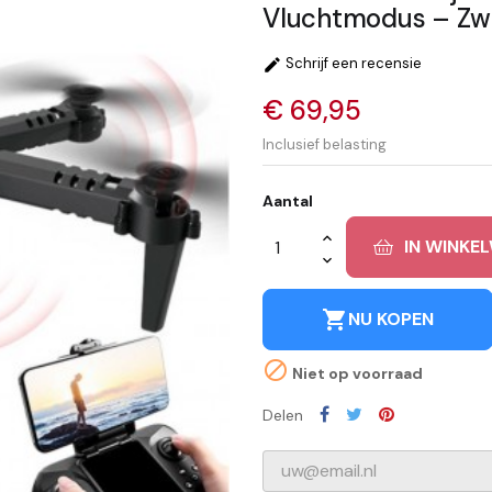
Vluchtmodus – Zw
Schrijf een recensie

€ 69,95
Inclusief belasting
Aantal
IN WINKE
shopping_cart
NU KOPEN

Niet op voorraad
Delen