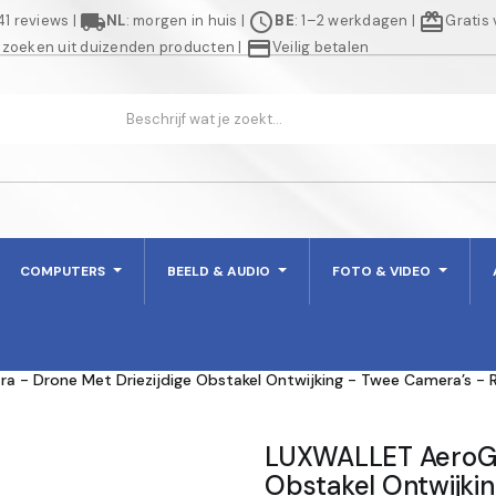
local_shipping
schedule
redeem
941 reviews
|
NL
: morgen in huis
|
BE
: 1–2 werkdagen
|
Gratis
credit_card
 zoeken uit duizenden producten
|
Veilig betalen
COMPUTERS
BEELD & AUDIO
FOTO & VIDEO
ra - Drone Met Driezijdige Obstakel Ontwijking - Twee Camera’s -
LUXWALLET AeroGli
Obstakel Ontwijki