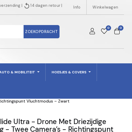
replay
 verzending
|
14 dagen retour
|
Info
Winkelwagen
0
0
ZOEKOPDRACHT
AUTO & MOBILITEIT
HOESJES & COVERS
 Richtingspunt Vluchtmodus – Zwart
de Ultra - Drone Met Driezijdige
ng - Twee Camera’s - Richtingspunt