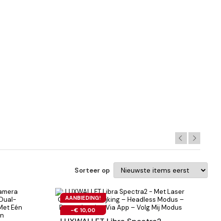
Sorteer op
AANBIEDING!
-€ 10,00