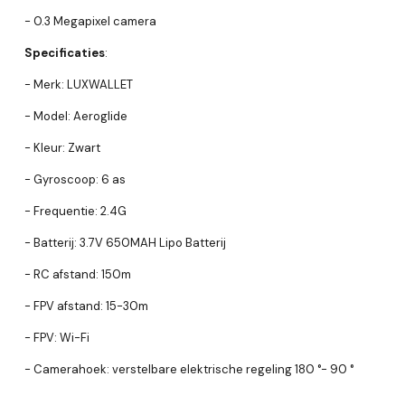
- 0.3 Megapixel camera
Specificaties
:
- Merk: LUXWALLET
- Model: Aeroglide
- Kleur: Zwart
- Gyroscoop: 6 as
- Frequentie: 2.4G
- Batterij: 3.7V 650MAH Lipo Batterij
- RC afstand: 150m
- FPV afstand: 15-30m
- FPV: Wi-Fi
- Camerahoek: verstelbare elektrische regeling 180 °- 90 °