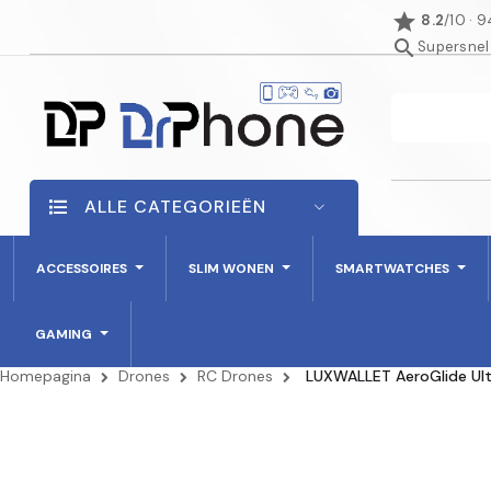
star
8.2
/10 · 
search
Supersnel
ALLE CATEGORIEËN
ACCESSOIRES
SLIM WONEN
SMARTWATCHES
GAMING
Homepagina
Drones
RC Drones
LUXWALLET AeroGlide Ult
NIET OP VOORRAAD