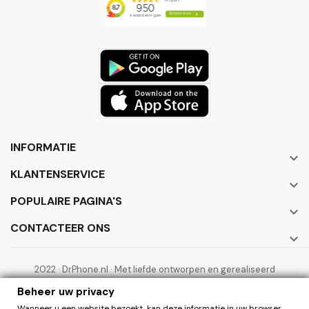
INFORMATIE

KLANTENSERVICE

POPULAIRE PAGINA'S

CONTACTEER ONS

2022 · DrPhone.nl · Met liefde ontworpen en gerealiseerd
door ElectronicWorks B.V.
Beheer uw privacy
Wanneer u een website bezoekt, kan deze informatie in uw browser