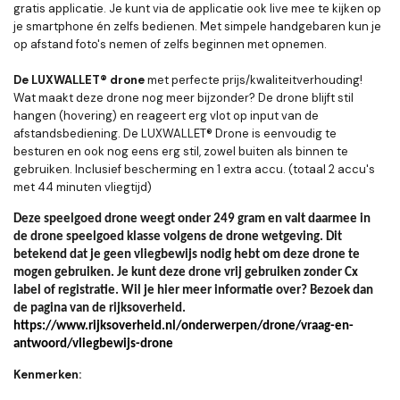
gratis applicatie. Je kunt via de applicatie ook live mee te kijken op
je smartphone én zelfs bedienen. Met simpele handgebaren kun je
op afstand foto's nemen of zelfs beginnen met opnemen.
De LUXWALLET® drone
met perfecte prijs/kwaliteitverhouding!
Wat maakt deze drone nog meer bijzonder? De drone blijft stil
hangen (hovering) en reageert erg vlot op input van de
afstandsbediening. De LUXWALLET® Drone is eenvoudig te
besturen en ook nog eens erg stil, zowel buiten als binnen te
gebruiken. Inclusief bescherming en 1 extra accu. (totaal 2 accu's
met 44 minuten vliegtijd)
Deze speelgoed drone weegt onder 249 gram en valt daarmee in
de drone speelgoed klasse volgens de drone wetgeving. Dit
betekend dat je geen vliegbewijs nodig hebt om deze drone te
mogen gebruiken. Je kunt deze drone vrij gebruiken zonder Cx
label of registratie. Wil je hier meer informatie over? Bezoek dan
de pagina van de rijksoverheid.
https://www.rijksoverheid.nl/onderwerpen/drone/vraag-en-
antwoord/vliegbewijs-drone
Kenmerken: