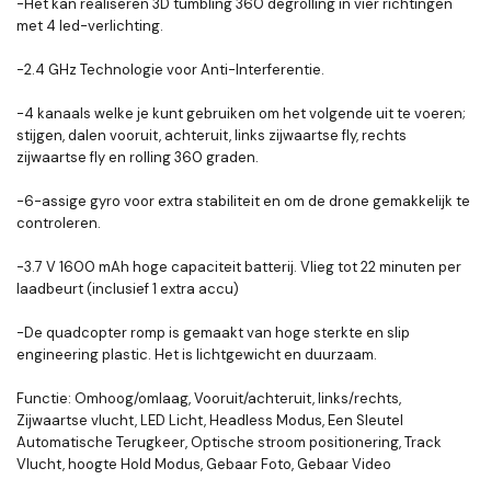
-Het kan realiseren 3D tumbling 360 degrolling in vier richtingen
met 4 led-verlichting.
-2.4 GHz Technologie voor Anti-Interferentie.
-4 kanaals welke je kunt gebruiken om het volgende uit te voeren;
stijgen, dalen vooruit, achteruit, links zijwaartse fly, rechts
zijwaartse fly en rolling 360 graden.
-6-assige gyro voor extra stabiliteit en om de drone gemakkelijk te
controleren.
-3.7 V 1600 mAh hoge capaciteit batterij. Vlieg tot 22 minuten per
laadbeurt (inclusief 1 extra accu)
-De quadcopter romp is gemaakt van hoge sterkte en slip
engineering plastic. Het is lichtgewicht en duurzaam.
Functie: Omhoog/omlaag, Vooruit/achteruit, links/rechts,
Zijwaartse vlucht, LED Licht, Headless Modus, Een Sleutel
Automatische Terugkeer, Optische stroom positionering, Track
Vlucht, hoogte Hold Modus, Gebaar Foto, Gebaar Video