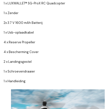
1 x LUXWALLET® SG-ProX RC Quadcopter
1 x Zender
2x 3.7 V 1600 mAh Batterij
1 x Usb-oplaadkabel
4 x Reserve Propeller
4 x Bescherming Cover
2 x Landingsgestel
1 x Schroevendraaier
1 x Handleiding