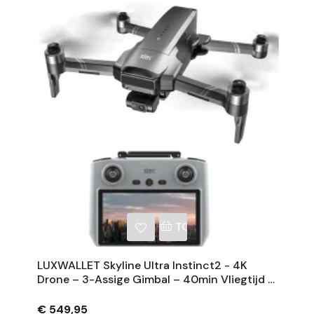
NKELWAGEN
TOEVOEGEN AAN WINKE
LUXWALLET Skyline Ultra Instinct2 - 4K
Drone – 3-Assige Gimbal – 40min Vliegtijd –
6km Range – GPS - Computerscherm
€ 549,95