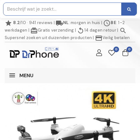
star
local_shipping
schedule
8.2
/10 · 941 reviews
|
NL
: morgen in huis
|
BE
: 1–2
redeem
replay
search
werkdagen
|
Gratis verzending
|
14 dagen retour
|
credit_card
Supersnel zoeken uit duizenden producten
|
Veilig betalen
0
0
MENU
NIET OP VOORRAAD