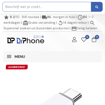
star
local_shipping
schedule
8.2
/10 · 941 reviews
|
NL
: morgen in huis
|
BE
: 1–2
redeem
replay
search
werkdagen
|
Gratis verzending
|
14 dagen retour
|
credit_card
Supersnel zoeken uit duizenden producten
|
Veilig betalen
0
0
MENU
AANBIEDING!