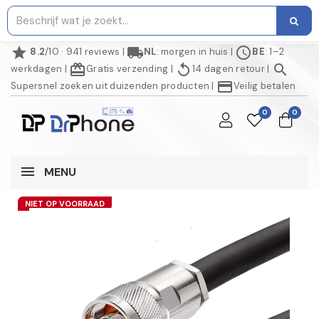
star
local_shipping
schedule
8.2
/10 · 941 reviews
|
NL
: morgen in huis
|
BE
: 1–2
redeem
replay
search
werkdagen
|
Gratis verzending
|
14 dagen retour
|
credit_card
Supersnel zoeken uit duizenden producten
|
Veilig betalen
0
0
MENU
NIET OP VOORRAAD