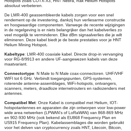
Hotspots zoals COTX-X3, HNT Nebra, Rak Helium Hotspots
absoluut verbeteren.
De LMR-400 geassembleerde kabels zorgen voor een snel
rendement op de investering, dankzij hun verliesarme constructie
en hoogwaardige componenten. Vanwege de recente wijzigingen
in de regelgeving is er niets belangrijker dan het kabelverlies zo
veel mogelijk te verminderen. Elke dBm signaalverlies die je wilt
elimineren. Deze kabel biedt je de beste prestaties voor je HNT
Helium Mining Hotspot
.
Kabeltype
: LMR-400 coaxiale kabel. Directe drop-in vervanging
voor RG-8/9913 en andere UF-aangewezen kabels van deze
maatvariant.
Connectortype
: N Male to N Male coax-connectoren.
UHF/VHF
WIFI tot 6 GHz. Verbindt toegangspunten, GPS-systemen,
roterende antenne-assemblages, WiFi-hotspots, ontvangers,
scanners, meters, draadloze internetrouters en radiozenders met
antennes.
Compatibel Met
: Onze Kabel is compatibel met Helium, IOT-
hotspotantennes en apparaten die zijn ontworpen voor low-power
wide area netwerken (LPWAN's of LoRaWAN) van 868-869 MHz
en 902-930 MHz (ook bekend als EU868 Frequency Plan en
US915 Frequency Plan). Kabelassemblages die worden gebruikt
voor het delven van cryptocurrency zoals HNT, Litecoin, Bitcoin,