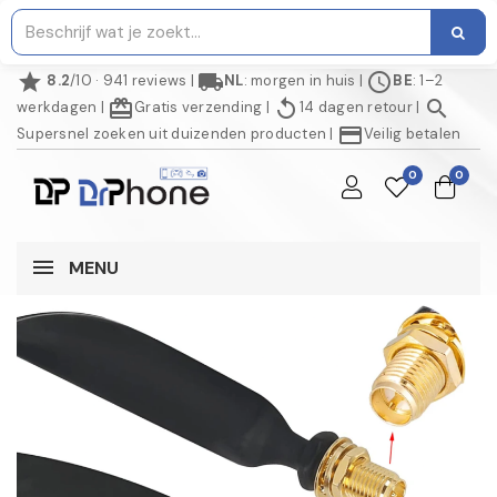
star
local_shipping
schedule
8.2
/10 · 941 reviews
|
NL
: morgen in huis
|
BE
: 1–2
redeem
replay
search
werkdagen
|
Gratis verzending
|
14 dagen retour
|
credit_card
Supersnel zoeken uit duizenden producten
|
Veilig betalen
0
0
MENU