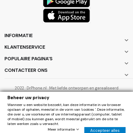
INFORMATIE

KLANTENSERVICE

POPULAIRE PAGINA'S

CONTACTEER ONS

2022 · DrPhone.nl · Met liefde ontworpen en gerealiseerd
door ElectronicWorks B.V.
Beheer uw privacy
Wanneer u een website bezoekt, kan deze informatie in uw browser
opslaan of ophalen, meestal in de vorm van 'cookies '. Deze informatie,
die over u, uw voorkeuren of uw internetapparaat (computer, tablet
of mobiel) zou kunnen gaan, wordt meestal gebruikt om de site te
laten werken zoals u verwacht.
0
Herroepen
Meer informatie
Accepteer alles