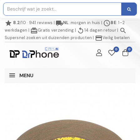
star
local_shipping
schedule
8.2
/10 · 941 reviews
|
NL
: morgen in huis
|
BE
: 1–2
redeem
replay
search
werkdagen
|
Gratis verzending
|
14 dagen retour
|
credit_card
Supersnel zoeken uit duizenden producten
|
Veilig betalen
0
0
MENU
NIET OP VOORRAAD