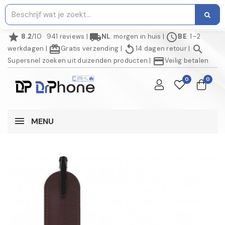
star
local_shipping
schedule
8.2
/10 · 941 reviews
|
NL
: morgen in huis
|
BE
: 1–2
redeem
replay
search
werkdagen
|
Gratis verzending
|
14 dagen retour
|
credit_card
Supersnel zoeken uit duizenden producten
|
Veilig betalen
0
0
MENU