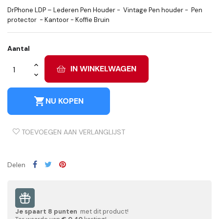
DrPhone LDP – Lederen Pen Houder -
Vintage Pen houder -
Pen
protector
- Kantoor - Koffie Bruin
Aantal
IN WINKELWAGEN
shopping_cart
NU KOPEN
TOEVOEGEN AAN VERLANGLIJST
Delen
Je spaart
8
punten
met dit product!