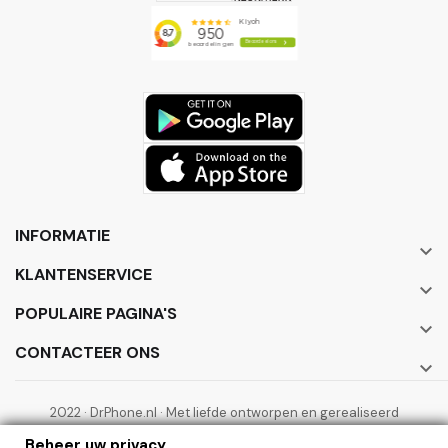
INFORMATIE

KLANTENSERVICE

POPULAIRE PAGINA'S

CONTACTEER ONS

2022 · DrPhone.nl · Met liefde ontworpen en gerealiseerd
door ElectronicWorks B.V.
Beheer uw privacy