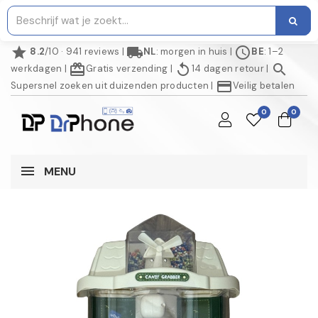
star
local_shipping
schedule
8.2
/10 · 941 reviews
|
NL
: morgen in huis
|
BE
: 1–2
redeem
replay
search
werkdagen
|
Gratis verzending
|
14 dagen retour
|
credit_card
Supersnel zoeken uit duizenden producten
|
Veilig betalen
0
0
MENU
NIET OP VOORRAAD