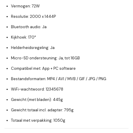
Vermogen:
72W
Resolutie:
2000 x 1444P
Bluetooth audio:
Ja
Kijkhoek:
170°
Helderheidsregeling:
Ja
Micro-SD ondersteuning:
Ja, tot 16GB
Compatibel met:
App + PC software
Bestandsformaten:
MP4 / AVI / MVB / GIF / JPG / PNG
WiFi-wachtwoord:
12345678
Gewicht (met bladen):
445g
Gewicht totaal incl. adapter:
795g
Totaal met verpakking:
1050g