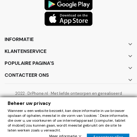
INFORMATIE

KLANTENSERVICE

POPULAIRE PAGINA'S

CONTACTEER ONS

2022 · DrPhone.nl · Met liefde ontworpen en gerealiseerd
door ElectronicWorks B.V.
Beheer uw privacy
Wanneer u een website bezoekt, kan deze informatie in uw browser
opslaan of ophalen, meestal in de vorm van 'cookies '. Deze informatie,
die over u, uw voorkeuren of uw internetapparaat (computer, tablet
of mobiel) zou kunnen gaan, wordt meestal gebruikt om de site te
laten werken zoals u verwacht.
0
Herroepen
Meer informatie