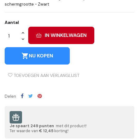
schermgrootte - Zwart
Aantal
IN WINKELWAGEN
shopping_cart
NU KOPEN
TOEVOEGEN AAN VERLANGLIJST
Delen
Je spaart
249
punten
met dit product!
Ter waarde van
€ 12,45
korting!