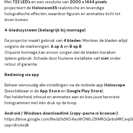
Met
722 LED’s
en een resolutie van
2000 x 1444 pixels
projecteert de
HolovisionX5
realistische en levendige
holografische effecten, waardoor figuren en animaties écht tot
leven komen.
4-bladssysteem (belangrijk bij montage)
De projector maakt gebruik van
4 bladen
. Monteer de bladen altijd
volgens de markeringen:
A op A
en
B op B
.
Onjuiste montage kan ervoor zorgen dat de bladen losraken
tijdens gebruik. Schade door foutieve installatie valt
niet
onder
retour of garantie.
Bediening via app
Beheer eenvoudig alle instellingen via de mobiele app
Holoscope
(beschikbaar in de
App Store
en
Google Play Store
).
Pas helderheid, inhoud en animaties aan en kies jouw favoriete
hologrammen met één druk op de knop.
Android / Windows downloadlink (copy-paste in browser):
https://drive.google.com/file/d/1x5KD4eyWON6JZKMRGQirbsMKCeqG
usp=drivesdk