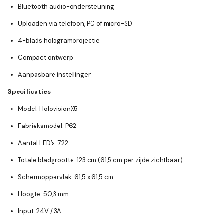
Bluetooth audio-ondersteuning
Uploaden via telefoon, PC of micro-SD
4-blads hologramprojectie
Compact ontwerp
Aanpasbare instellingen
Specificaties
Model:
HolovisionX5
Fabrieksmodel:
P62
Aantal LED’s:
722
Totale bladgrootte:
123 cm (61,5 cm per zijde zichtbaar)
Schermoppervlak:
61,5 x 61,5 cm
Hoogte:
50,3 mm
Input:
24V / 3A