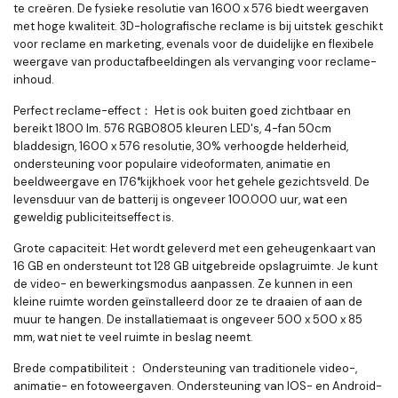
te creëren. De fysieke resolutie van 1600 x 576 biedt weergaven
met hoge kwaliteit. 3D-holografische reclame is bij uitstek geschikt
voor reclame en marketing, evenals voor de duidelijke en flexibele
weergave van productafbeeldingen als vervanging voor reclame-
inhoud.
Perfect reclame-effect
：
Het is ook buiten goed zichtbaar en
bereikt 1800 lm. 576 RGB0805 kleuren LED's, 4-fan 50cm
bladdesign, 1600 x 576 resolutie, 30% verhoogde helderheid,
ondersteuning voor populaire videoformaten, animatie en
beeldweergave en 176°kijkhoek voor het gehele gezichtsveld. De
levensduur van de batterij is ongeveer 100.000 uur, wat een
geweldig publiciteitseffect is.
Grote capaciteit
:
Het wordt geleverd met een geheugenkaart van
16 GB en ondersteunt tot 128 GB uitgebreide opslagruimte. Je kunt
de video- en bewerkingsmodus aanpassen. Ze kunnen in een
kleine ruimte worden geïnstalleerd door ze te draaien of aan de
muur te hangen. De installatiemaat is ongeveer 500 x 500 x 85
mm, wat niet te veel ruimte in beslag neemt.
Brede compatibiliteit
：
Ondersteuning van traditionele video-,
animatie- en fotoweergaven. Ondersteuning van IOS- en Android-