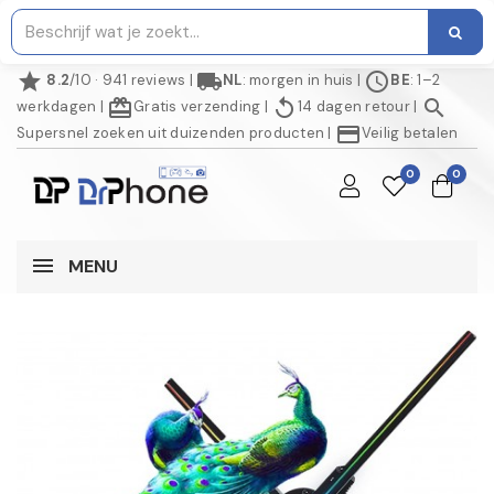
star
local_shipping
schedule
8.2
/10 · 941 reviews
|
NL
: morgen in huis
|
BE
: 1–2
redeem
replay
search
werkdagen
|
Gratis verzending
|
14 dagen retour
|
credit_card
Supersnel zoeken uit duizenden producten
|
Veilig betalen
0
0
MENU
NIET OP VOORRAAD