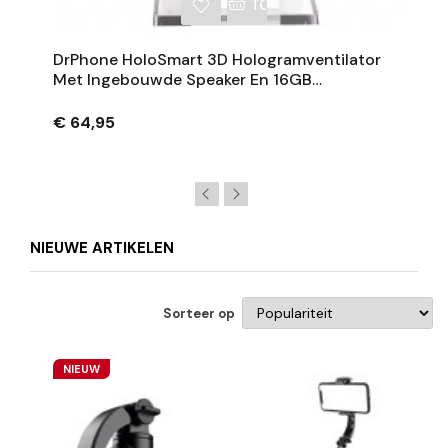
NKELWAGEN
TOEVOEGEN AAN WINKE
DrPhone HoloSmart 3D Hologramventilator
Met Ingebouwde Speaker En 16GB
Geheugen – 160mAh
€ 64,95
NIEUWE ARTIKELEN
Sorteer op
NIEUW