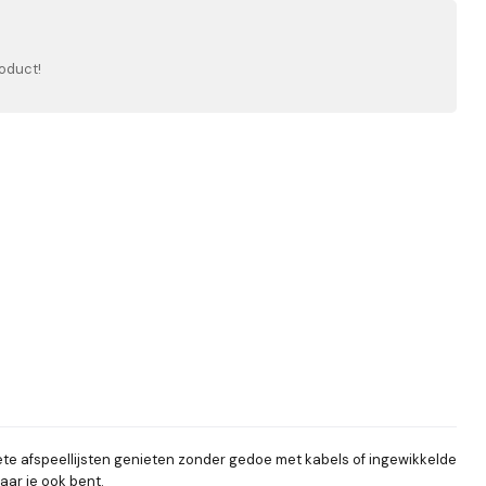
oduct!
ete afspeellijsten genieten zonder gedoe met kabels of ingewikkelde
aar je ook bent.