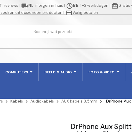
local_shipping
schedule
redeem
941 reviews
|
NL
: morgen in huis
|
BE
: 1–2 werkdagen
|
Gratis
credit_card
 zoeken uit duizenden producten
|
Veilig betalen
COMPUTERS
BEELD & AUDIO
FOTO & VIDEO
rs
Kabels
Audiokabels
AUX kabels 3.5mm
DrPhone Aux S
DrPhone Aux Splitte