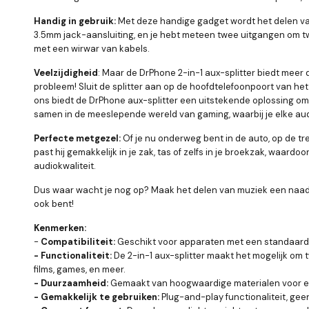
Handig in gebruik:
Met deze handige gadget wordt het delen va
3.5mm jack-aansluiting, en je hebt meteen twee uitgangen om t
met een wirwar van kabels.
Veelzijdigheid
: Maar de DrPhone 2-in-1 aux-splitter biedt meer d
probleem! Sluit de splitter aan op de hoofdtelefoonpoort van het
ons biedt de DrPhone aux-splitter een uitstekende oplossing om
samen in de meeslepende wereld van gaming, waarbij je elke audi
Perfecte metgezel:
Of je nu onderweg bent in de auto, op de t
past hij gemakkelijk in je zak, tas of zelfs in je broekzak, waa
audiokwaliteit.
Dus waar wacht je nog op? Maak het delen van muziek een naadlo
ook bent!
Kenmerken:
-
Compatibiliteit:
Geschikt voor apparaten met een standaard 3
- Functionaliteit:
De 2-in-1 aux-splitter maakt het mogelijk om t
films, games, en meer.
- Duurzaamheid:
Gemaakt van hoogwaardige materialen voor een 
- Gemakkelijk te gebruiken:
Plug-and-play functionaliteit, geen