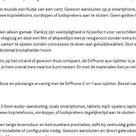
n muziek een fluitje van een cent. Gewoon aansluiten op je smartphone
wee koptelefoons, oordopjes of luidsprekers aan te sluiten. Geen gedo
an alleen gemak. Dankzij zijn veelzijdigheid is hij perfect voor verschil
 vliegtuig en deel een film of afspeellijst met je reisgenoot zonder extr
 samen te spelen zonder concessies te doen aan geluidskwaliteit. Slui
odetail kristalhelder hoort.
rein, op het strand of gewoon thuis ontspant, de DrPhone aux-splitter i
rdoor je hem overal mee naartoe kunt nemen. En met de materialen ben je v
ze en plezierige ervaring met de DrPhone 2-in-1 aux-splitter. Bestel va
.5mm audio-aansluiting, zoals smartphones, tablets, mp3-spelers, lapt
wee koptelefoons, oordopjes, of luidsprekers tegelijkertijd aan te sluit
lange levensduur en betrouwbare prestaties, zelfs bij veelvuldig gebru
 installatie of configuratie nodig. Gewoon aansluiten en direct gebruike