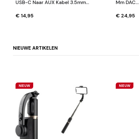
USB-C Naar AUX Kabel 3.5mm
Mm DAC
Jack | Hi-Fi Stereo Audio Voor
Hoofdtele
Onderweg & Thuis
Realtek A
€ 14,95
€ 24,95
Bit Hi-Re
NIEUWE ARTIKELEN
NIEUW
NIEUW