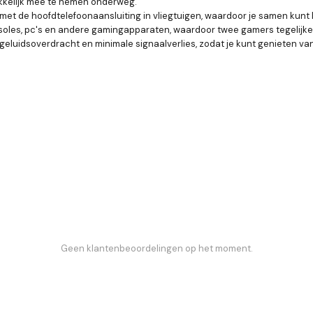
kkelijk mee te nemen onderweg.
et de hoofdtelefoonaansluiting in vliegtuigen, waardoor je samen kunt l
les, pc's en andere gamingapparaten, waardoor twee gamers tegelijkert
eluidsoverdracht en minimale signaalverlies, zodat je kunt genieten va
Geen klantenbeoordelingen op het moment.