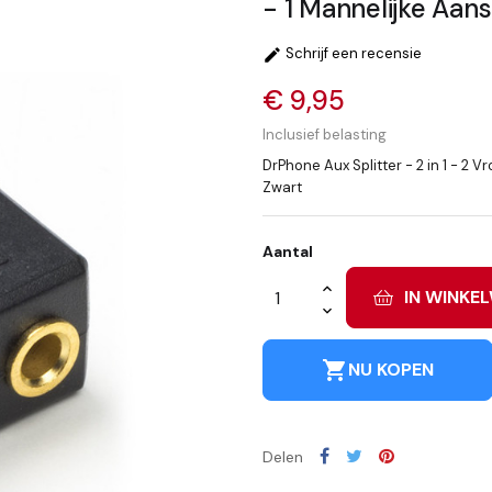
- 1 Mannelijke Aans
Schrijf een recensie

€ 9,95
Inclusief belasting
DrPhone Aux Splitter - 2 in 1 - 2 V
Zwart
Aantal
IN WINKE
shopping_cart
NU KOPEN
Delen