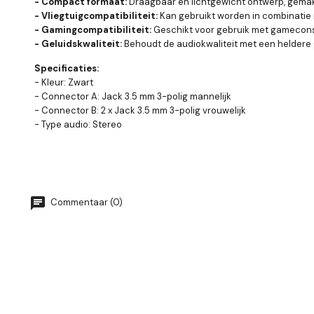
- Compact formaat:
Draagbaar en lichtgewicht ontwerp, gema
- Vliegtuigcompatibiliteit:
Kan gebruikt worden in combinatie m
- Gamingcompatibiliteit:
Geschikt voor gebruik met gameconso
- Geluidskwaliteit:
Behoudt de audiokwaliteit met een heldere g
Specificaties:
- Kleur:
Zwart
- Connector A:
Jack 3.5 mm 3-polig mannelijk
- Connector B:
2 x Jack 3.5 mm 3-polig vrouwelijk
- Type audio:
Stereo
Commentaar (0)