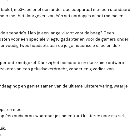
, tablet, mp3-speler of een ander audioapparaat met een standaard
e meer met het doorgeven van één set oordopjes of het rommelen
lende scenario's. Heb je een lange vlucht voor de boeg? Geen
a kosten voor een speciale vliegtuigadapter en voor de gamers onder
t eenvoudig twee headsets aan op je gameconsole of pc en duik
s je perfecte metgezel. Dankzij het compacte en duurzame ontwerp
erzekerd van een geluidsoverdracht, zonder enig verlies van
ndaag nog en geniet samen van de ultieme luisterervaring, waar je
ops, en meer
en op één audiobron, waardoor je samen kunt luisteren naar muziek,
ik.
n.