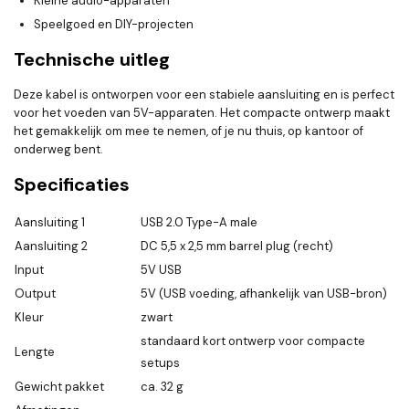
Kleine audio-apparaten
Speelgoed en DIY-projecten
Technische uitleg
Deze kabel is ontworpen voor een stabiele aansluiting en is perfect
voor het voeden van 5V-apparaten. Het compacte ontwerp maakt
het gemakkelijk om mee te nemen, of je nu thuis, op kantoor of
onderweg bent.
Specificaties
Aansluiting 1
USB 2.0 Type-A male
Aansluiting 2
DC 5,5 x 2,5 mm barrel plug (recht)
Input
5V USB
Output
5V (USB voeding, afhankelijk van USB-bron)
Kleur
zwart
standaard kort ontwerp voor compacte
Lengte
setups
Gewicht pakket
ca. 32 g