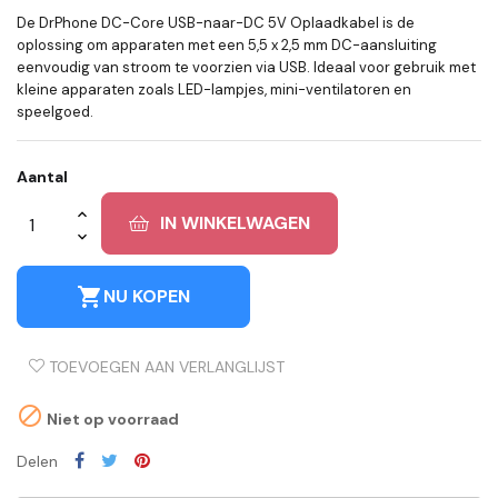
De DrPhone DC-Core USB-naar-DC 5V Oplaadkabel is de
oplossing om apparaten met een 5,5 x 2,5 mm DC-aansluiting
eenvoudig van stroom te voorzien via USB. Ideaal voor gebruik met
kleine apparaten zoals LED-lampjes, mini-ventilatoren en
speelgoed.
Aantal
IN WINKELWAGEN
shopping_cart
NU KOPEN
TOEVOEGEN AAN VERLANGLIJST

Niet op voorraad
Delen