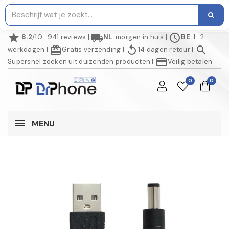
star
local_shipping
schedule
8.2
/10 · 941 reviews
|
NL
: morgen in huis
|
BE
: 1–2
redeem
replay
search
werkdagen
|
Gratis verzending
|
14 dagen retour
|
credit_card
Supersnel zoeken uit duizenden producten
|
Veilig betalen
0
0
MENU
NIET OP VOORRAAD