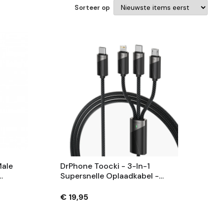
Sorteer op
Male
DrPhone Toocki - 3-In-1
Supersnelle Oplaadkabel -
100W USB-C, IOS & Micro-USB |
lauw
Laad 3 Apparaten Tegelijkertijd
€ 19,95