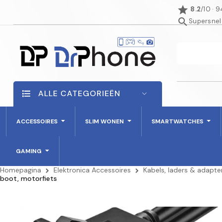
star
8.2
/10 · 
search
Supersnel
ALLE CATEGORIEËN
ACCESSOIRES
SLIM WONEN
SMARTWATCHES
GAMING
Homepagina
Elektronica Accessoires
Kabels, laders & adapte
boot, motorfiets
NIET OP VOORRAAD