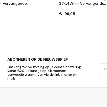
– Vervangende
374,4Wh – Vervangende
 Met Slot En 2
Fietsaccu Met Slot En 2
– Zwart
Sleutels – Zwart
€ 199,95
ABONNEREN OP DE NIEUWSBRIEF
Ontvang €2,50 korting op je eerste bestelling
vanaf €20. Je kunt je op elk moment
eenvoudig uitschrijven via de link in onze e-
mails.