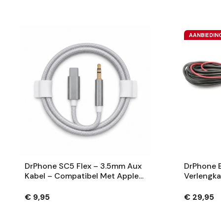
AANBIEDIN
DrPhone SC5 Flex – 3.5mm Aux
DrPhone E
Kabel – Compatibel Met Apple
Verlengka
IPhone En IPad – Nylon
Dashcam A
Gevlochten – 1M – Zilver
Eenvoudig
€ 9,95
€ 29,95