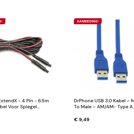
G!
AANBIEDING!
xtendX - 4 Pin - 6.5m
DrPhone USB 3.0 Kabel – 
bel Voor Spiegel
To Male – AM/AM- Type A
chteruitrijcamera –
Mannelijk Naar Type A
e Installatie
Mannelijke Kabel 0.5m - B
€ 9,49