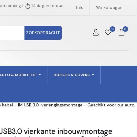
replay
 verzending
|
14 dagen retour
|
Info
Winkelwagen
0
0
ZOEKOPDRACHT
AUTO & MOBILITEIT
HOESJES & COVERS
kabel - 1M USB 3.0-verlengingsmontage - Geschikt voor o.a auto,
USB3.0 vierkante inbouwmontage