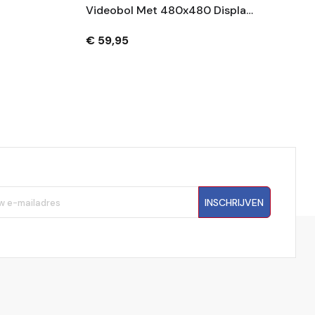
Videobol Met 480x480 Display
– Foto, Video En Audio – 100MB
– USB-C – Wit
€ 59,95
INSCHRIJVEN