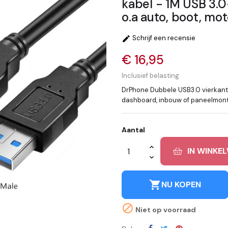
kabel - 1M USB 3.
o.a auto, boot, mot
Schrijf een recensie

€ 16,95
Inclusief belasting
DrPhone Dubbele USB3.0 vierkan
dashboard, inbouw of paneelmonta
Aantal
IN WINKE
shopping_cart
NU KOPEN

Niet op voorraad