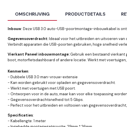
OMSCHRIJVING
PRODUCTDETAILS
RE
Inbouw
: Deze USB 3.0 auto-USB-poortmontage-inbouwkabel is ontwo
Gegevensoverdracht:
Ideaal voor het uitbreiden en uitvoeren van
Verbindt apparaten die USB-poorten gebruiken, hoge snelheid verl
Vierkant Paneel inbouwmontage:
Gebruik een bestaand vierkant g
boot, motorfietsdashboard of andere locatie. Werkt met voertuigen,
Kenmerken
:
- Dubbele USB 3.0 man-vrouw-extensie
- Kan worden gebruikt voor opladen en gegevensoverdracht.
- Werkt met voertuigen met USB poort.
- Ontworpen voor in de auto, maar kan voor elke toepassing worden
- Gegevensoverdrachtsnelheid tot 5 Gbps.
- Perfect voor het uitbreiden en voltooien van gegevensoverdracht
Specificaties
:
- Kabellengte: 1 meter
- Ingebedde montagegatgrootte: 29mm * 26mm