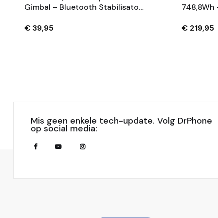
Gimbal – Bluetooth Stabilisator
748,8Wh 
Met Tripod En 360° Rotatie -
Fietsaccu
Zwart
Sleutels 
€ 39,95
€ 219,95
Mis geen enkele tech-update. Volg DrPhone
op social media: