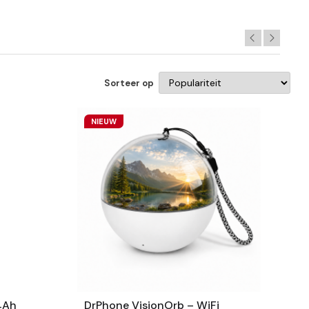
Sorteer op
NIEUW
4Ah
DrPhone VisionOrb – WiFi