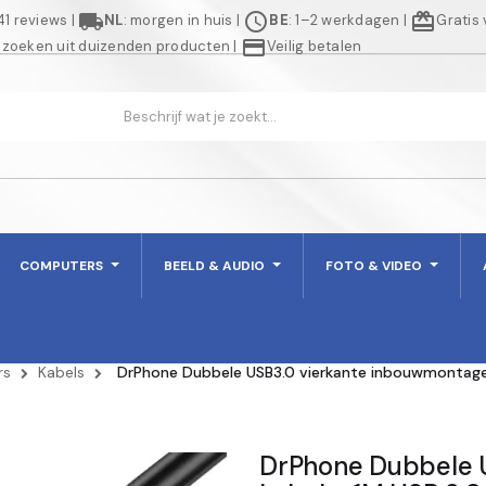
local_shipping
schedule
redeem
941 reviews
|
NL
: morgen in huis
|
BE
: 1–2 werkdagen
|
Gratis
credit_card
 zoeken uit duizenden producten
|
Veilig betalen
COMPUTERS
BEELD & AUDIO
FOTO & VIDEO
rs
Kabels
DrPhone Dubbele USB3.0 vierkante inbouwmontage 
DrPhone Dubbele 