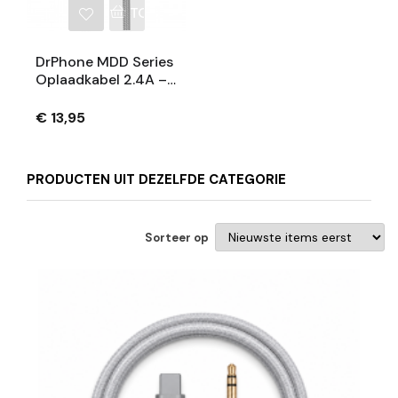
TOEVOEGEN AAN WINKELWAGEN
DrPhone MDD Series
Oplaadkabel 2.4A –
Oplaadsnoer - 90
Graden Nylon Kabel
€ 13,95
& Data - Compatibel
Met IPhone / IPad -
1.8 Meter
PRODUCTEN UIT DEZELFDE CATEGORIE
Sorteer op