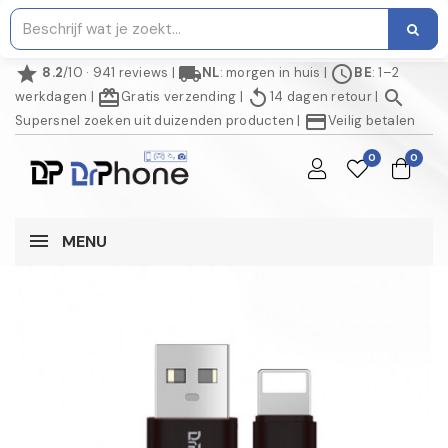
star
local_shipping
schedule
8.2
/10 · 941 reviews
|
NL
: morgen in huis
|
BE
: 1–2
redeem
replay
search
werkdagen
|
Gratis verzending
|
14 dagen retour
|
credit_card
Supersnel zoeken uit duizenden producten
|
Veilig betalen
0
0
MENU