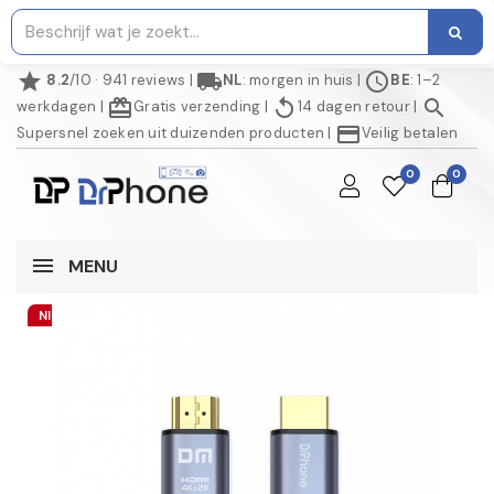
star
local_shipping
schedule
8.2
/10 · 941 reviews
|
NL
: morgen in huis
|
BE
: 1–2
redeem
replay
search
werkdagen
|
Gratis verzending
|
14 dagen retour
|
credit_card
Supersnel zoeken uit duizenden producten
|
Veilig betalen
0
0
MENU
NIET OP VOORRAAD