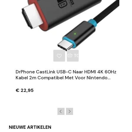
NKELWAGEN
TOEVOEGEN AAN WINKE
DrPhone CastLink USB-C Naar HDMI 4K 60Hz
Kabel 2m Compatibel Met Voor Nintendo
Switch, Steam Deck, ROG Ally, Laptop,
Smartphone
€ 22,95
NIEUWE ARTIKELEN