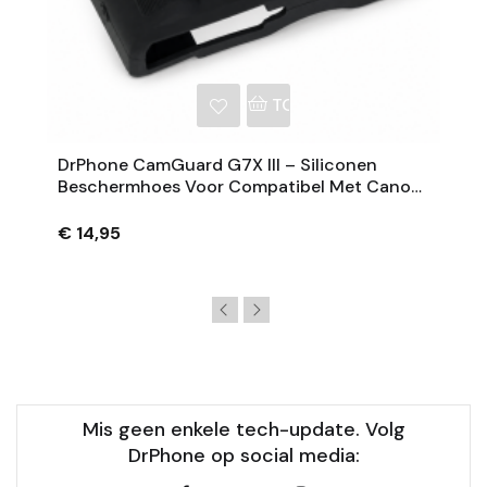
NKELWAGEN
TOEVOEGEN AAN WINKE
DrPhone CamGuard G7X III – Siliconen
Beschermhoes Voor Compatibel Met Canon
PowerShot G7 X Mark III – Extra Grip – Zwart
€ 14,95
Mis geen enkele tech-update. Volg
DrPhone op social media: