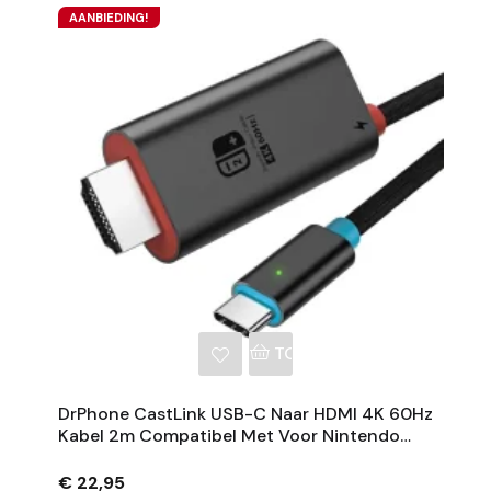
AANBIEDING!
NKELWAGEN
TOEVOEGEN AAN WINKE
DrPhone CastLink USB-C Naar HDMI 4K 60Hz
Kabel 2m Compatibel Met Voor Nintendo
Switch, Steam Deck, ROG Ally, Laptop,
Smartphone
€ 22,95