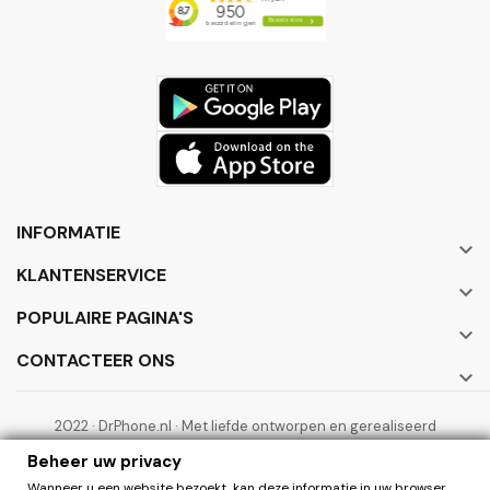
INFORMATIE

KLANTENSERVICE

POPULAIRE PAGINA'S

CONTACTEER ONS

2022 · DrPhone.nl · Met liefde ontworpen en gerealiseerd
door ElectronicWorks B.V.
Beheer uw privacy
Wanneer u een website bezoekt, kan deze informatie in uw browser