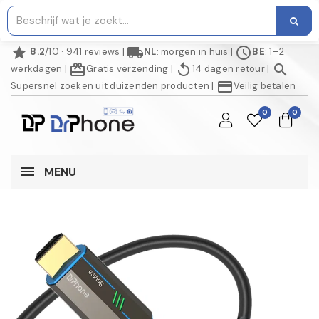
star
local_shipping
schedule
8.2
/10 · 941 reviews
|
NL
: morgen in huis
|
BE
: 1–2
redeem
replay
search
werkdagen
|
Gratis verzending
|
14 dagen retour
|
credit_card
Supersnel zoeken uit duizenden producten
|
Veilig betalen
0
0
MENU
AANBIEDING!
-€ 5,00