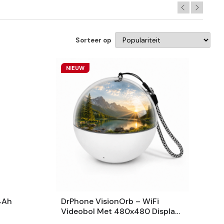
Sorteer op
NIEUW
4Ah
DrPhone VisionOrb – WiFi
Videobol Met 480x480 Display
– Foto, Video En Audio – 100MB