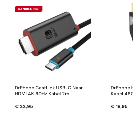
AANBIEDING!
DrPhone CastLink USB-C Naar
DrPhone H
HDMI 4K 60Hz Kabel 2m
Kabel 48
Compatibel Met Voor Nintendo
4K@120Hz
Switch, Steam Deck, ROG Ally,
Kabel - N
€ 22,95
€ 18,95
Laptop, Smartphone