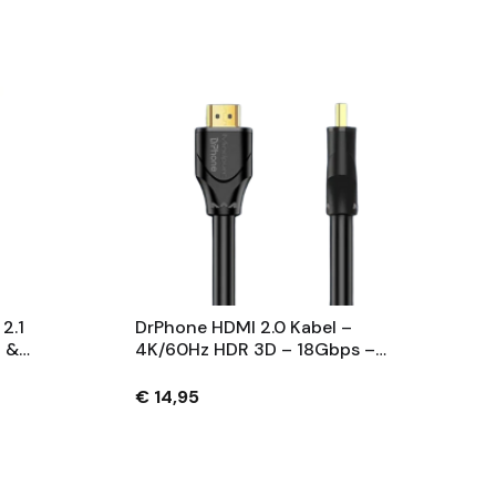
2.1
DrPhone HDMI 2.0 Kabel –
 &
4K/60Hz HDR 3D – 18Gbps –
I-
1080P/2160P – Vergulde
 – 5M
Connectoren – Ondersteuning
€ 14,95
Voor 3D, HDR - 2M - Zwart