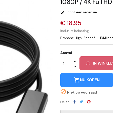
1080P / 4K Full H
Schrijf een recensie

€ 18,95
Inclusief belasting
Drphone High-Speed® - HDMI naar 
Aantal
IN WINKE
shopping_cart
NU KOPEN

Niet op voorraad
Delen