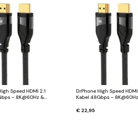
igh Speed HDMI 2.1
DrPhone High Speed HDMI 
Gbps – 8K@60Hz &
Kabel 48Gbps – 8K@60Hz
 – UltraHD HDMI-
4K@120Hz – UltraHD HDM
ylon Gevlochten – 2M
Kabel - Nylon Gevlochten
€ 22,95