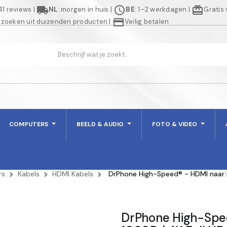
local_shipping
schedule
redeem
941 reviews
|
NL
: morgen in huis
|
BE
: 1–2 werkdagen
|
Gratis
credit_card
 zoeken uit duizenden producten
|
Veilig betalen
COMPUTERS
BEELD & AUDIO
FOTO & VIDEO
rs
Kabels
HDMI Kabels
DrPhone High-Speed® - HDMI naar D
DrPhone High-Spee