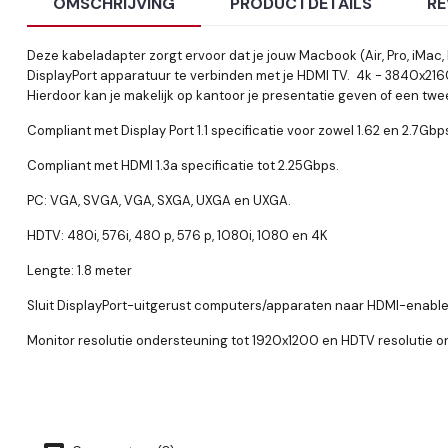
OMSCHRIJVING
PRODUCTDETAILS
RE
Deze kabeladapter zorgt ervoor dat je jouw Macbook (Air, Pro, iMac,
DisplayPort apparatuur te verbinden met je HDMI TV. 4k - 3840x216
Hierdoor kan je makelijk op kantoor je presentatie geven of een twee
Compliant met Display Port 1.1 specificatie voor zowel 1.62 en 2.7Gbp
Compliant met HDMI 1.3a specificatie tot 2.25Gbps.
PC: VGA, SVGA, VGA, SXGA, UXGA en UXGA.
HDTV: 480i, 576i, 480 p, 576 p, 1080i, 1080 en 4K
Lengte: 1.8 meter
Sluit DisplayPort-uitgerust computers/apparaten naar HDMI-enabled
Monitor resolutie ondersteuning tot 1920x1200 en HDTV resolutie 