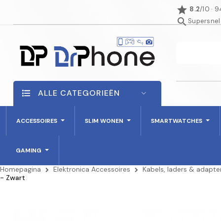
star
8.2
/10 · 
search
Supersnel
ALLE CATEGORIEËN
ACCESSOIRES
SLIM WONEN
SMARTWATCHES
GAMING
Homepagina
Elektronica Accessoires
Kabels, laders & adapte
- Zwart
NIET OP VOORRAAD