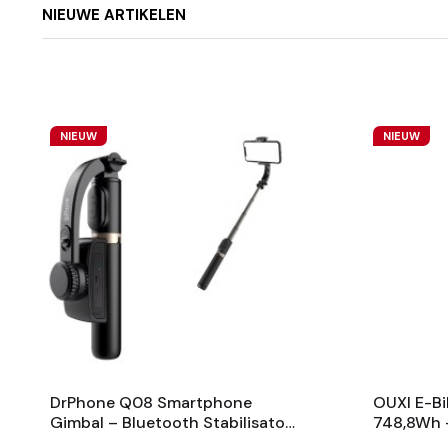
NIEUWE ARTIKELEN
NIEUW
NIEUW
DrPhone Q08 Smartphone
OUXI E-Bi
Gimbal – Bluetooth Stabilisator
748,8Wh 
Met Tripod En 360° Rotatie -
Fietsaccu