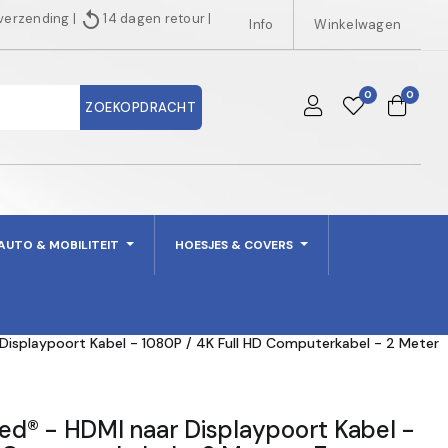
replay
 verzending
|
14 dagen retour
|
Info
Winkelwagen
0
0
ZOEKOPDRACHT
AUTO & MOBILITEIT
HOESJES & COVERS
isplaypoort Kabel - 1080P / 4K Full HD Computerkabel - 2 Meter
d® - HDMI naar Displaypoort Kabel -