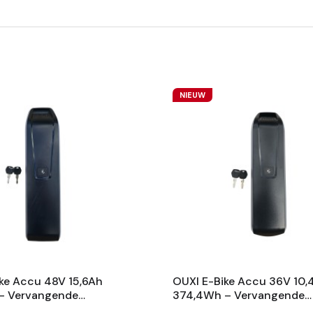
NIEUW
ke Accu 48V 15,6Ah
OUXI E-Bike Accu 36V 10,
– Vervangende
374,4Wh – Vervangende
 Met Slot En 2
Fietsaccu Met Slot En 2