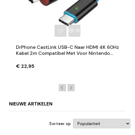
NKELWAGEN
TOEVOEGEN AAN WINKE
DrPhone CastLink USB-C Naar HDMI 4K 60Hz
Kabel 2m Compatibel Met Voor Nintendo
Switch, Steam Deck, ROG Ally, Laptop,
Smartphone
€ 22,95
NIEUWE ARTIKELEN
Sorteer op