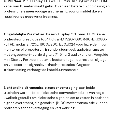
HDMI Naar Mini Display
: LUXWALLET Mini DisplayPort-naar-HDMI-
kabel van 1,8 meter maakt gebruik van een betere chipoplossing en
professionele meervoudige afscherming voor onmiddellijke en
nauwkeurige gegevensstreaming.
Ongelofelijke Prestaties
: De mini DisplayPort-naar-HDMI-kabel
ondersteunt resoluties tot 4K ultra HD, 1920x1080@60Hz (1080p
Full HD) inclusief 720p, 1600x1200, 1280x1024 voor high-definition
monitoren of projectoren; En ondersteunt ook audiotransmissie
met ongecomprimeerde digitale 7.1, 5.1 of 2 audiokanalen. Vergulde
mini Display Port-connector is bestand tegen corrosie en slijtage
en verbetert de signaaloverdrachtprestaties; Gegoten
trekontlasting verhoogt de kabelduurzaamheid.
Lichtsnelheidtransmissie zonder vertraging
: aan beide
uiteinden worden foto-elektrische conversiemodules van hoge
kwaliteit gebruikt om elektrische signalen om te zetten in optische
signaaloverdracht, die gemakkelijk 100 meter transmissie kunnen
realiseren zonder vertraging en verzwakking