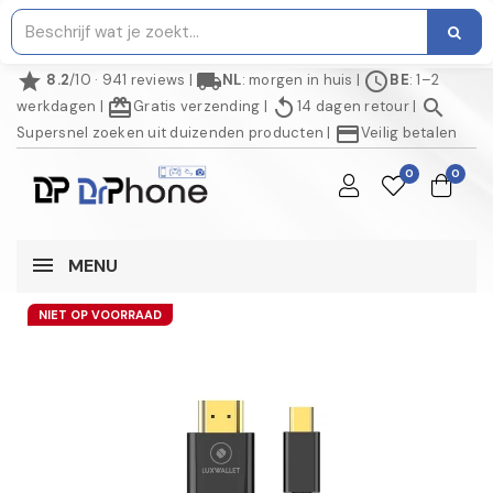
star
local_shipping
schedule
8.2
/10 · 941 reviews
|
NL
: morgen in huis
|
BE
: 1–2
redeem
replay
search
werkdagen
|
Gratis verzending
|
14 dagen retour
|
credit_card
Supersnel zoeken uit duizenden producten
|
Veilig betalen
0
0
MENU
NIET OP VOORRAAD