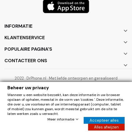
INFORMATIE

KLANTENSERVICE

POPULAIRE PAGINA'S

CONTACTEER ONS

2022 · DrPhone.nl · Met liefde ontworpen en gerealiseerd
door ElectronicWorks B.V.
Beheer uw privacy
Wanneer u een website bezoekt, kan deze informatie in uw browser
opslaan of ophalen, meestal in de vorm van 'cookies '. Deze informatie,
die over u, uw voorkeuren of uw internetapparaat (computer, tablet
of mobiel) zou kunnen gaan, wordt meestal gebruikt om de site te
laten werken zoals u verwacht.
0
Herroepen
Meer informatie
Accepteer alles
Hier de overeenkomst herroepen
Alles afwijzen