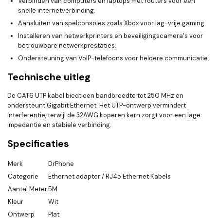
Verbinden van computers en laptops met routers voor een
snelle internetverbinding.
Aansluiten van spelconsoles zoals Xbox voor lag-vrije gaming.
Installeren van netwerkprinters en beveiligingscamera's voor
betrouwbare netwerkprestaties.
Ondersteuning van VoIP-telefoons voor heldere communicatie.
Technische uitleg
De CAT6 UTP kabel biedt een bandbreedte tot 250 MHz en
ondersteunt Gigabit Ethernet. Het UTP-ontwerp vermindert
interferentie, terwijl de 32AWG koperen kern zorgt voor een lage
impedantie en stabiele verbinding.
Specificaties
Merk
DrPhone
Categorie
Ethernet adapter / RJ45 Ethernet Kabels
Aantal Meter
5M
Kleur
Wit
Ontwerp
Plat