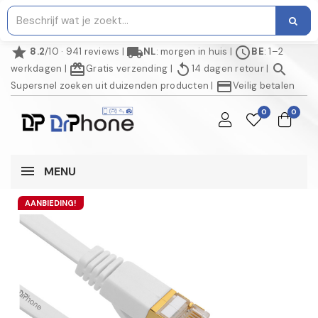
star
local_shipping
schedule
8.2
/10 · 941 reviews
|
NL
: morgen in huis
|
BE
: 1–2
redeem
replay
search
werkdagen
|
Gratis verzending
|
14 dagen retour
|
credit_card
Supersnel zoeken uit duizenden producten
|
Veilig betalen
0
0
MENU
AANBIEDING!