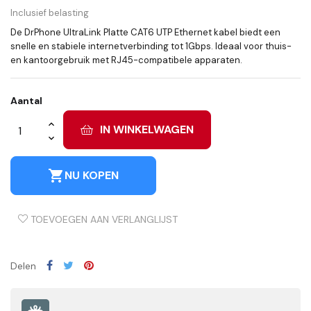
Inclusief belasting
De DrPhone UltraLink Platte CAT6 UTP Ethernet kabel biedt een
snelle en stabiele internetverbinding tot 1Gbps. Ideaal voor thuis-
en kantoorgebruik met RJ45-compatibele apparaten.
Aantal
IN WINKELWAGEN
shopping_cart
NU KOPEN
TOEVOEGEN AAN VERLANGLIJST
Delen