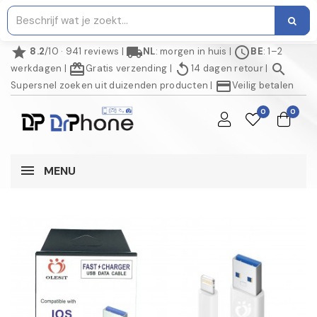
star
local_shipping
schedule
8.2
/10 · 941 reviews
|
NL
: morgen in huis
|
BE
: 1–2
redeem
replay
search
werkdagen
|
Gratis verzending
|
14 dagen retour
|
credit_card
Supersnel zoeken uit duizenden producten
|
Veilig betalen
0
0
MENU