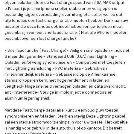
blijven opladen. Door de Fast charge speed van 3.6A MAX output
5.1V laadt je je smartphone sneller, stabieler en veilig op en is
bestendig tegen overbelading, overhitting etc. Let er wel op dat
alle functies een fast charge functie moeten hebben. Denk aan uw
adapter die deze functie ook moet hebben en uw telefoon moet
geschikt zijn van een snel laadt functie. ( Niet alle iPhone modellen
beschikt over een fast charge functie)
- Snel laad functie ( Fast Charge)- Veilig en snel opladen.- Inclusief
6 maanden garantie.- Standaard USB (3.6A) naar Lightning -
Opladen en/of veilig synchroniseren - Compatibel met toestellen
met Lightning aansluiting - PVC materiaal- Gebruik van
milieuvriendelijk materiaal- Gebasseerd op de Amerikaanse
standard koperen kern, met hoge rendement in laden en
veiligheid- Hoge snelheid vermogen opladen en data overdracht,
anti-interferentie- Stevige in-mold injectie connectors en
aluminium legering shell.
Met deze FastCharge datakabel kunt u eenvoudig uw toestel
synchroniseren en/of laden .Sterk en stevig Deze Lightning kabel
zal een sterke stroomvoorziening zijn voor uw toestel. Het kabeltje
is handig voor gebruik in de auto, thuis of op kantoor. Dit betreft