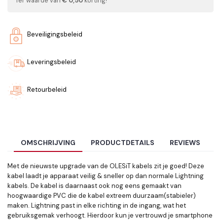
Ter waarde van
€ 0,50
korting!
Beveiligingsbeleid
Leveringsbeleid
Retourbeleid
OMSCHRIJVING
PRODUCTDETAILS
REVIEWS
Met de nieuwste upgrade van de OLESiT kabels zit je goed! Deze
kabel laadt je apparaat veilig & sneller op dan normale Lightning
kabels. De kabel is daarnaast ook nog eens gemaakt van
hoogwaardige PVC die de kabel extreem duurzaam(stabieler)
maken. Lightning past in elke richting in de ingang, wat het
gebruiksgemak verhoogt. Hierdoor kun je vertrouwd je smartphone