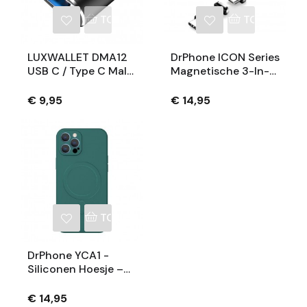
TOEVOEGEN AAN WINKELWAGEN
TOEVOEGEN
LUXWALLET DMA12
DrPhone ICON Series
USB C / Type C Male
Magnetische 3-In-1
Naar USB 3.0 Female
Oplaadkabel Met
OTG Adapter -Zwart
Qualcomm 3.0 -
€ 9,95
€ 14,95
Micro USB,
Compatibel Met
Lightning Apple
IPhone
TOEVOEGEN AAN WINKELWAGEN
DrPhone YCA1 -
Siliconen Hoesje –
Magnetisch - TPU –
Back Cover – 6.1
€ 14,95