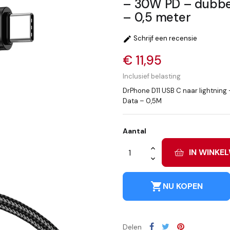
– 30W PD – dubbel
– 0,5 meter
Schrijf een recensie

€ 11,95
Inclusief belasting
DrPhone D11 USB C naar lightnin
Data – 0,5M
Aantal
IN WINKE
shopping_cart
NU KOPEN
Delen