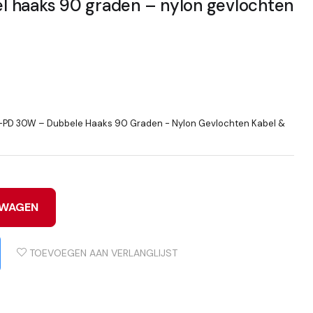
 haaks 90 graden – nylon gevlochten
g -PD 30W – Dubbele Haaks 90 Graden - Nylon Gevlochten Kabel &
LWAGEN
TOEVOEGEN AAN VERLANGLIJST