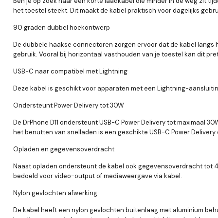
Ben je op zoek naar een korte laadkabel die minder in de weg zit ti
het toestel steekt. Dit maakt de kabel praktisch voor dagelijks gebr
90 graden dubbel hoekontwerp
De dubbele haakse connectoren zorgen ervoor dat de kabel langs het
gebruik. Vooral bij horizontaal vasthouden van je toestel kan dit pre
USB-C naar compatibel met Lightning
Deze kabel is geschikt voor apparaten met een Lightning-aansluiti
Ondersteunt Power Delivery tot 30W
De DrPhone D11 ondersteunt USB-C Power Delivery tot maximaal 30W.
het benutten van snelladen is een geschikte USB-C Power Delivery 
Opladen en gegevensoverdracht
Naast opladen ondersteunt de kabel ook gegevensoverdracht tot 48
bedoeld voor video-output of mediaweergave via kabel.
Nylon gevlochten afwerking
De kabel heeft een nylon gevlochten buitenlaag met aluminium behui