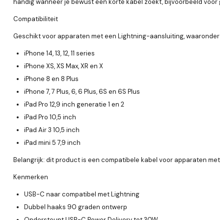
handig wanneer je bewust een korte kabel zoekt, bijvoorbeeld voor g
Compatibiliteit
Geschikt voor apparaten met een Lightning-aansluiting, waaronder
iPhone 14, 13, 12, 11 series
iPhone XS, XS Max, XR en X
iPhone 8 en 8 Plus
iPhone 7, 7 Plus, 6, 6 Plus, 6S en 6S Plus
iPad Pro 12,9 inch generatie 1 en 2
iPad Pro 10,5 inch
iPad Air 3 10,5 inch
iPad mini 5 7,9 inch
Belangrijk: dit product is een compatibele kabel voor apparaten met
Kenmerken
USB-C naar compatibel met Lightning
Dubbel haaks 90 graden ontwerp
Ondersteunt USB-C Power Delivery tot 30W