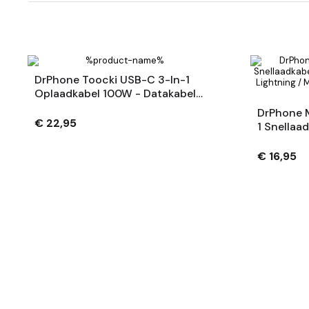
DrPhone Toocki USB-C 3-In-1
Oplaadkabel 100W - Datakabel -
Compatibel Met Lightning /
DrPhone M
Apple Watch En USB-C- 1.2M
€ 22,95
1 Snellaa
Naar USB-
USB) – Ge
€ 16,95