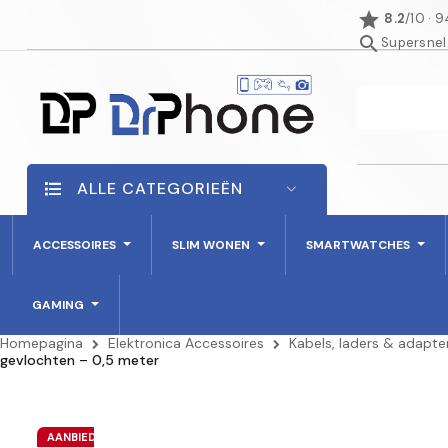
star
8.2
/10 · 
search
Supersnel
ALLE CATEGORIEËN
ACCESSOIRES
SLIM WONEN
SMARTWATCHES
GAMING
Homepagina
Elektronica Accessoires
Kabels, laders & adapte
gevlochten – 0,5 meter
AANBIEDING!