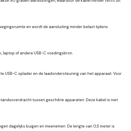
haakse 90 graden aansluitingen, waardoor de kabel minder recht uit
wegingsruimte en wordt de aansluiting minder belast tijdens
k, laptop of andere USB-C voedingsbron.
uikte USB-C oplader en de laadondersteuning van het apparaat. Voor
tandsoverdracht tussen geschikte apparaten. Deze kabel is niet
tegen dagelijks buigen en meenemen. De lengte van 0,5 meter is