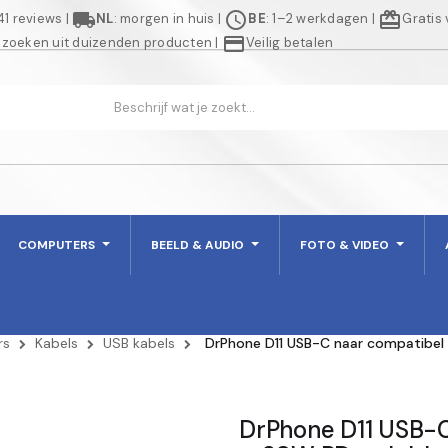
local_shipping
schedule
redeem
941 reviews
|
NL
: morgen in huis
|
BE
: 1–2 werkdagen
|
Gratis
credit_card
 zoeken uit duizenden producten
|
Veilig betalen
COMPUTERS
BEELD & AUDIO
FOTO & VIDEO
rs
Kabels
USB kabels
DrPhone D11 USB-C naar compatibel 
DrPhone D11 USB-C