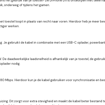
jdens het gebruik van je toestel? De DrPhone D11 is ontworpen met twee 
uik, onderweg of tijdens het gamen.
 toestel loopt in plaats van recht naar voren. Hierdoor heb je meer be
ttiger werken.
ng. Je gebruikt de kabel in combinatie met een USB-C oplader, powerban
 De daadwerkelijke laadsnelheid is afhankelijk van je toestel, de gebr
oplader nodig.
0 Mbps. Hierdoor kun je de kabel gebruiken voor synchronisatie en bes
zing. Dit zorgt voor extra stevigheid en maakt de kabel beter bestand 