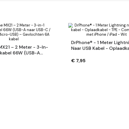
DrPhone® - 1 Meter Lightn
X21 – 2 Meter - 3-In-
Naar USB Kabel - Oplaadka
dkabel 66W (USB-A
TPE - Compatibel Met IPho
C / Lightning / Micro-
IPad - Wit
€ 7,95
vlochten 6A Kabel