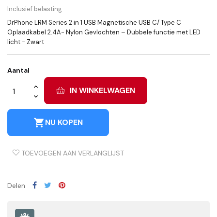
Inclusief belasting
DrPhone LRM Series 2 in 1 USB Magnetische USB C/ Type C
Oplaadkabel 2.4A- Nylon Gevlochten – Dubbele functie met LED
licht - Zwart
Aantal
IN WINKELWAGEN
shopping_cart
NU KOPEN
TOEVOEGEN AAN VERLANGLIJST
Delen