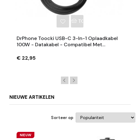
NKELWAGEN
TOEVOEGEN AAN WINKE
DrPhone Toocki USB-C 3-In-1 Oplaadkabel
100W - Datakabel - Compatibel Met
Lightning / Apple Watch En USB-C- 1.2M
€ 22,95
NIEUWE ARTIKELEN
Sorteer op
NIEUW