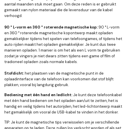
aantal maanden stuk moet gaan. Om deze reden is er gebruikt
gemaakt van nylon materiaal die de levensduur van de kabel
verhoogd.
90 ° L-vorm en 360 ° roterende magnetische kop
:
90 ° L-vorm
en 360 ° roterende magnetische kopontwerp maakt opladen
gemakkelijker tijdens het spelen van telefoongames, of tijdens het
auto rijden maakt het opladen gemakkelijker. Je kunt dus twee
manieren opladen. 1 manier is om het als een L vorm te gebruiken
zodat je vingers je niet dwars zitten tijdens een game of film of
tradioneel opladen zoals normale kabels.
Stofdicht:
het plaatsen van de magnetische punt in de
oplaadinterface van de telefoon kan voorkomen dat stof blijft
plakken, vooral bij langdurig gebruik.
Bediening met één hand en ledlicht
:
Je kunt deze telefoonkabel
met één hand bedienen om het opladen aan/uit te zetten, het is
handig en veilig tijdens het autorijden, het led-lichtontwerp maakt
het gemakkelijk om vooral de USB-kabel te vinden in het donker.
TIP: Je kunt de magnetische tips verwisselen om je verschillende
apparaten op te laden. Deze zullen los verkocht worden of als set.