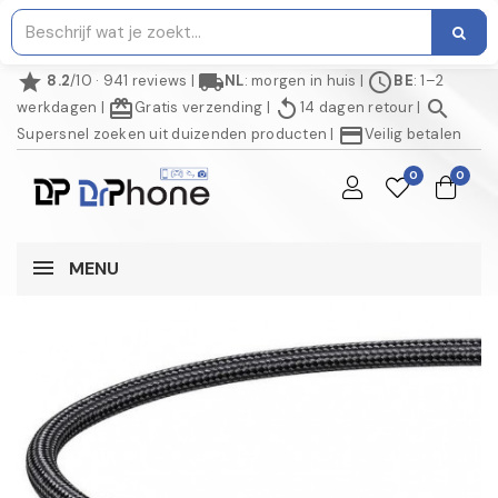
star
local_shipping
schedule
8.2
/10 · 941 reviews
|
NL
: morgen in huis
|
BE
: 1–2
redeem
replay
search
werkdagen
|
Gratis verzending
|
14 dagen retour
|
credit_card
Supersnel zoeken uit duizenden producten
|
Veilig betalen
0
0
MENU