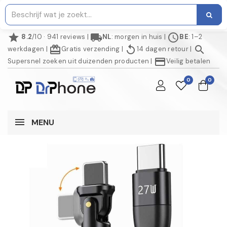
star
local_shipping
schedule
8.2
/10 · 941 reviews
|
NL
: morgen in huis
|
BE
: 1–2
redeem
replay
search
werkdagen
|
Gratis verzending
|
14 dagen retour
|
credit_card
Supersnel zoeken uit duizenden producten
|
Veilig betalen
0
0
MENU