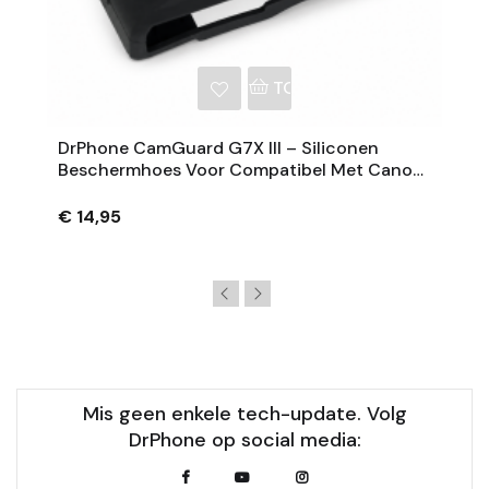
NKELWAGEN
TOEVOEGEN AAN WINKE
DrPhone CamGuard G7X III – Siliconen
Beschermhoes Voor Compatibel Met Canon
PowerShot G7 X Mark III – Extra Grip – Zwart
€ 14,95
Mis geen enkele tech-update. Volg
DrPhone op social media: