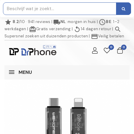
star
local_shipping
schedule
8.2
/10 · 941 reviews
|
NL
: morgen in huis
|
BE
: 1–2
redeem
replay
search
werkdagen
|
Gratis verzending
|
14 dagen retour
|
credit_card
Supersnel zoeken uit duizenden producten
|
Veilig betalen
0
0
MENU