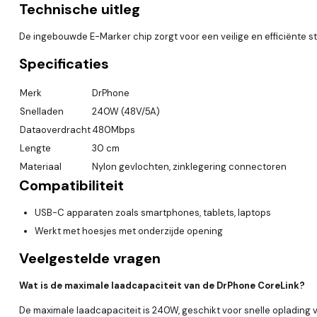
Technische uitleg
De ingebouwde E-Marker chip zorgt voor een veilige en efficiënte s
Specificaties
Merk
DrPhone
Snelladen
240W (48V/5A)
Dataoverdracht
480Mbps
Lengte
30 cm
Materiaal
Nylon gevlochten, zinklegering connectoren
Compatibiliteit
USB-C apparaten zoals smartphones, tablets, laptops
Werkt met hoesjes met onderzijde opening
Veelgestelde vragen
Wat is de maximale laadcapaciteit van de DrPhone CoreLink?
De maximale laadcapaciteit is 240W, geschikt voor snelle oplading 