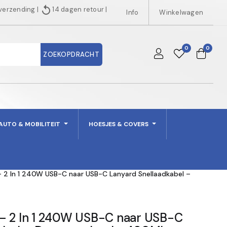
replay
 verzending
|
14 dagen retour
|
Info
Winkelwagen
0
0
ZOEKOPDRACHT
AUTO & MOBILITEIT
HOESJES & COVERS
– 2 In 1 240W USB-C naar USB-C Lanyard Snellaadkabel –
– 2 In 1 240W USB-C naar USB-C