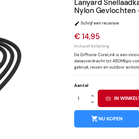
Lanyard Snellaad
Nylon Gevlochten
Schrijf een recensie

€ 14,95
Inclusief belasting
De DrPhone CoreLink is een innov
dataoverdracht tot 480Mbps comb
gebruik, reizen en outdoor activit
Aantal
IN WINKE
shopping_cart
NU KOPEN