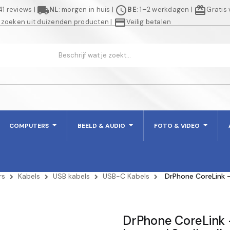
local_shipping
schedule
redeem
941 reviews
|
NL
: morgen in huis
|
BE
: 1–2 werkdagen
|
Gratis
credit_card
 zoeken uit duizenden producten
|
Veilig betalen
COMPUTERS
BEELD & AUDIO
FOTO & VIDEO
rs
Kabels
USB kabels
USB-C Kabels
DrPhone CoreLink 
DrPhone CoreLink 