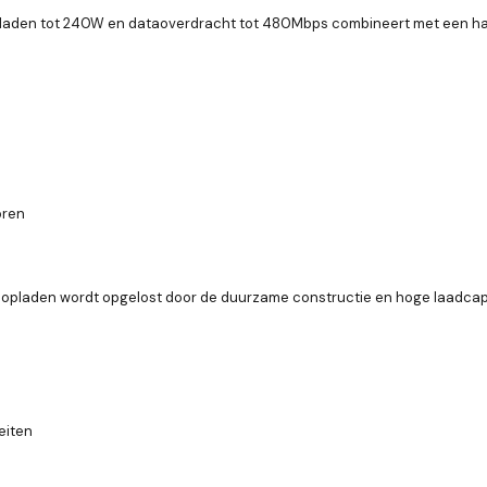
lladen tot 240W en dataoverdracht tot 480Mbps combineert met een hand
oren
 opladen wordt opgelost door de duurzame constructie en hoge laadcapac
eiten