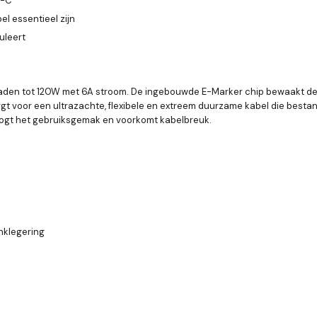
B-C
el essentieel zijn
uleert
pladen tot 120W met 6A stroom. De ingebouwde E-Marker chip bewaakt de
t voor een ultrazachte, flexibele en extreem duurzame kabel die bestand
oogt het gebruiksgemak en voorkomt kabelbreuk.
inklegering