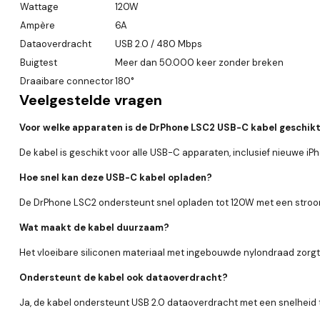
Wattage
120W
Ampère
6A
Dataoverdracht
USB 2.0 / 480 Mbps
Buigtest
Meer dan 50.000 keer zonder breken
Draaibare connector
180°
Veelgestelde vragen
Voor welke apparaten is de DrPhone LSC2 USB-C kabel geschik
De kabel is geschikt voor alle USB-C apparaten, inclusief nieuwe i
Hoe snel kan deze USB-C kabel opladen?
De DrPhone LSC2 ondersteunt snel opladen tot 120W met een stroo
Wat maakt de kabel duurzaam?
Het vloeibare siliconen materiaal met ingebouwde nylondraad zorgt 
Ondersteunt de kabel ook dataoverdracht?
Ja, de kabel ondersteunt USB 2.0 dataoverdracht met een snelheid