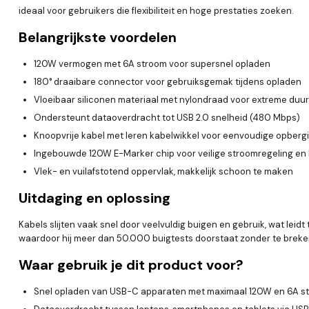
ideaal voor gebruikers die flexibiliteit en hoge prestaties zoeken.
Belangrijkste voordelen
120W vermogen met 6A stroom voor supersnel opladen
180° draaibare connector voor gebruiksgemak tijdens opladen
Vloeibaar siliconen materiaal met nylondraad voor extreme duurz
Ondersteunt dataoverdracht tot USB 2.0 snelheid (480 Mbps)
Knoopvrije kabel met leren kabelwikkel voor eenvoudige opberg
Ingebouwde 120W E-Marker chip voor veilige stroomregeling e
Vlek- en vuilafstotend oppervlak, makkelijk schoon te maken
Uitdaging en oplossing
Kabels slijten vaak snel door veelvuldig buigen en gebruik, wat lei
waardoor hij meer dan 50.000 buigtests doorstaat zonder te breken
Waar gebruik je dit product voor?
Snel opladen van USB-C apparaten met maximaal 120W en 6A s