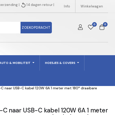
replay
 verzending
|
14 dagen retour
|
Info
Winkelwagen
0
0
ZOEKOPDRACHT
AUTO & MOBILITEIT
HOESJES & COVERS
C naar USB-C kabel 120W 6A 1 meter met 180° draaibare
-C naar USB-C kabel 120W 6A 1 meter