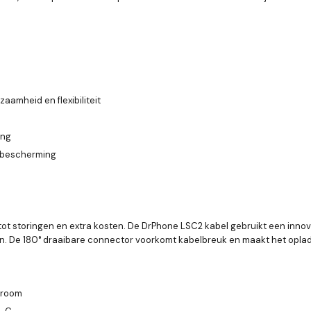
aamheid en flexibiliteit
ing
n bescherming
dt tot storingen en extra kosten. De DrPhone LSC2 kabel gebruikt een inn
. De 180° draaibare connector voorkomt kabelbreuk en maakt het opladen
troom