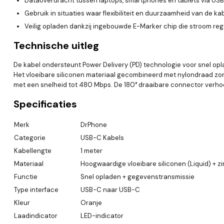
Dataoverdracht tussen laptops, smartphones en tablets via US
Gebruik in situaties waar flexibiliteit en duurzaamheid van de kab
Veilig opladen dankzij ingebouwde E-Marker chip die stroom reg
Technische uitleg
De kabel ondersteunt Power Delivery (PD) technologie voor snel o
Het vloeibare siliconen materiaal gecombineerd met nylondraad zorg
met een snelheid tot 480 Mbps. De 180° draaibare connector verh
Specificaties
Merk
DrPhone
Categorie
USB-C Kabels
Kabellengte
1 meter
Materiaal
Hoogwaardige vloeibare siliconen (Liquid) + z
Functie
Snel opladen + gegevenstransmissie
Type interface
USB-C naar USB-C
Kleur
Oranje
Laadindicator
LED-indicator