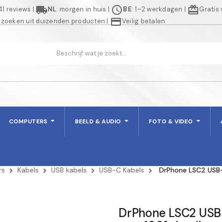
local_shipping
schedule
redeem
941 reviews
|
NL
: morgen in huis
|
BE
: 1–2 werkdagen
|
Gratis
credit_card
 zoeken uit duizenden producten
|
Veilig betalen
COMPUTERS
BEELD & AUDIO
FOTO & VIDEO
rs
Kabels
USB kabels
USB-C Kabels
DrPhone LSC2 USB-
DrPhone LSC2 USB