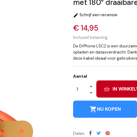
met 180° draaibare
Schrijf een recensie

€ 14,95
Inclusief belasting
De DrPhone LSC2 is een duurzame
opladen en dataoverdracht. Dankzi
deze kabel ideaal voor gebruikers 
Aantal
IN WINKE
shopping_cart
NU KOPEN
Delen