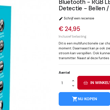
Bluetooth - RGB L
Detectie - Bellen 
Schrijf een recensie

€ 24,95
Inclusief belasting
Dit is een multifunctionele car ch
moment. Daarnaast kan je ook zie
stroom kan verspillen. Ook kunn
transmitter. Naast al deze funtie
Aantal
IN WINKE
shopping_cart
NU KOPEN