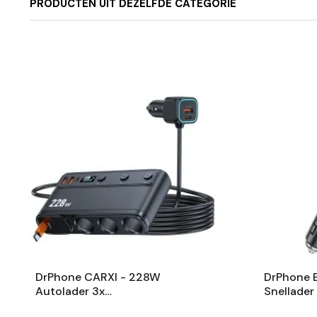
PRODUCTEN UIT DEZELFDE CATEGORIE
DrPhone CARXI - 228W
DrPhone 
Autolader 3x
Snellader
Sigarettenaansteker + QC3.0 &
A – Uitsc