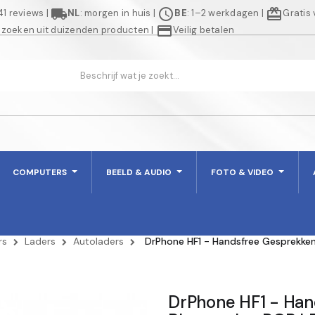
local_shipping
schedule
redeem
941 reviews
|
NL
: morgen in huis
|
BE
: 1–2 werkdagen
|
Gratis
credit_card
 zoeken uit duizenden producten
|
Veilig betalen
COMPUTERS
BEELD & AUDIO
FOTO & VIDEO
rs
Laders
Autoladers
DrPhone HF1 - Handsfree Gesprekken
DrPhone HF1 - Han