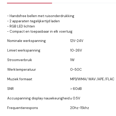
- Handsfree bellen met ruisonderdrukking
- 2 apparaten tegelijkertijd laden
- RGB LED lichten
- Compact en toepasbaar in elk voertuig
Nominale werkspanning
12V-24V
Limiet werkspanning
10-26V
Stroomverbruik
1W
Werktemperatuur
0-50C
Muziek formaat
MP3/WMA/ WAV /APE /FLAC
SNR
> 60dB
Accuspanning display nauwkeurigheid
± 0.5V
Frequentierespons
20hz-15khz