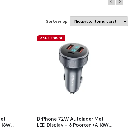
Sorteer op
AANBIEDING!
Met
DrPhone 72W Autolader Met
A 18W
LED Display – 3 Poorten (A 18W
ium
+A 18W +C 36W) – Aluminium