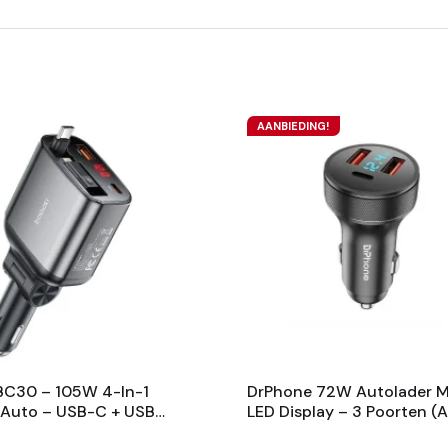
AANBIEDING!
BC30 – 105W 4-In-1
DrPhone 72W Autolader 
 Auto – USB-C + USB-
LED Display – 3 Poorten (
huifbare 80cm Kabel –
+A 18W +C 36W) – Alumin