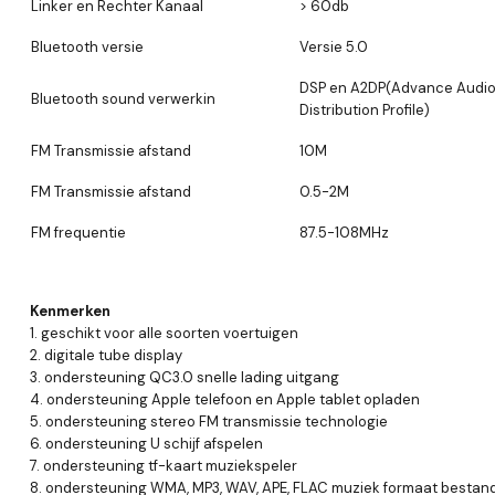
Linker en Rechter Kanaal
> 60db
Bluetooth versie
Versie 5.0
DSP en A2DP(Advance Audi
Bluetooth sound verwerkin
Distribution Profile)
FM Transmissie afstand
10M
FM Transmissie afstand
0.5-2M
FM frequentie
87.5-108MHz
Kenmerken
1. geschikt voor alle soorten voertuigen
2. digitale tube display
3. ondersteuning QC3.0 snelle lading uitgang
4. ondersteuning Apple telefoon en Apple tablet opladen
5. ondersteuning stereo FM transmissie technologie
6. ondersteuning U schijf afspelen
7. ondersteuning tf-kaart muziekspeler
8. ondersteuning WMA, MP3, WAV, APE, FLAC muziek formaat bestan