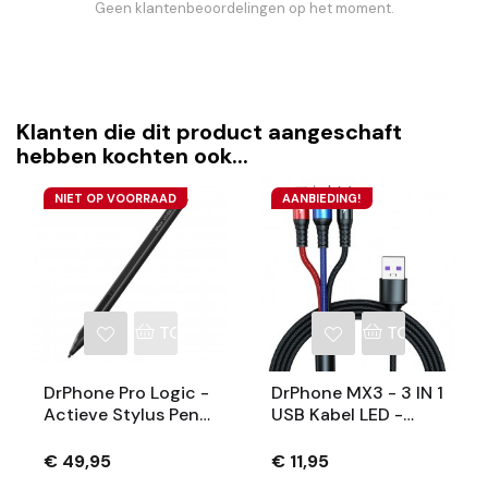
Geen klantenbeoordelingen op het moment.
Klanten die dit product aangeschaft
hebben kochten ook...
NIET OP VOORRAAD
AANBIEDING!
TOEVOEGEN AAN WINKELWAGEN
TOEVOEGEN
DrPhone Pro Logic -
DrPhone MX3 - 3 IN 1
Actieve Stylus Pen
USB Kabel LED -
Met 4096
Micro / USB-C /
Drukpunten - Zwart
Lightning –
€ 49,95
€ 11,95
- Magnetisch -
Snellader – Rood –