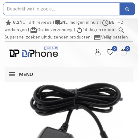
star
local_shipping
schedule
8.2
/10 · 941 reviews
|
NL
: morgen in huis
|
BE
: 1–2
redeem
replay
search
werkdagen
|
Gratis verzending
|
14 dagen retour
|
credit_card
Supersnel zoeken uit duizenden producten
|
Veilig betalen
0
0
MENU
AANBIEDING!
NIET OP VOORRAAD