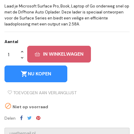
Laad je Microsoft Surface Pro, Book, Laptop of Go onderweg snel op
met de DrPhone Auto Oplader. Deze lader is speciaal ontworpen
voor de Surface Series en biedt een veilige en efficiënte
laadoplossing met een output van 2.58A.
Aantal
IN WINKELWAGEN
shopping_cart
NU KOPEN
TOEVOEGEN AAN VERLANGLIJST

Niet op voorraad
Delen