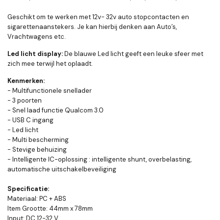
Geschikt om te werken met 12v- 32v auto stopcontacten en
sigarettenaanstekers. Je kan hierbij denken aan Auto’s,
Vrachtwagens etc.
Led licht display:
De blauwe Led licht geeft een leuke sfeer met
zich mee terwijl het oplaadt.
Kenmerken:
- Multifunctionele snellader
- 3 poorten
- Snel laad functie Qualcom 3.0
- USB C ingang
- Led licht
- Multi bescherming
- Stevige behuizing
- Intelligente IC-oplossing : intelligente shunt, overbelasting,
automatische uitschakelbeveiliging
Specificatie:
Materiaal: PC + ABS
Item Grootte: 44mm x 78mm
Input: DC 12-32 V