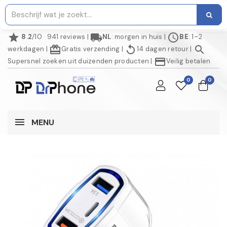
star
local_shipping
schedule
8.2
/10 · 941 reviews
|
NL
: morgen in huis
|
BE
: 1–2
redeem
replay
search
werkdagen
|
Gratis verzending
|
14 dagen retour
|
credit_card
Supersnel zoeken uit duizenden producten
|
Veilig betalen
0
0
MENU