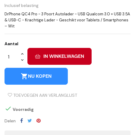
Inclusief belasting
DrPhone QC4 Pro - 3 Poort Autolader - USB Qualcom 3.0 + USB 3.5A
& USB-C - Krachtige Lader - Geschikt voor Tablets / Smartphones
– Wit
Aantal
IN WINKELWAGEN
shopping_cart
NU KOPEN
TOEVOEGEN AAN VERLANGLIJST

Voorradig
Delen