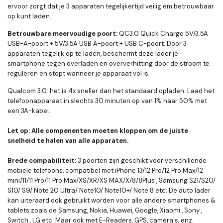
ervoor zorgt dat je 3 apparaten tegelijkertijd veilig em betrouwbaar
op kunt laden.
Betrouwbare meervoudige poort:
QC3.0 Quick Charge 5V/3.5A
USB-A-poort + 5V/3.5A USB A-poort + USB C-poort. Door 3
apparaten tegelijk op te laden, beschermt deze lader je
smartphone tegen overladen en oververhitting door de stroom te
reguleren en stopt wanneer je apparaat vol is.
Qualcom 3.0: het is 4x sneller dan het standaard opladen. Laad het
telefoonapparaat in slechts 30 minuten op van 1% naar 50% met
een 3A-kabel.
Let op: Alle compenenten moeten kloppen om de juiste
snelheid te halen van alle apparaten.
Brede compabiliteit:
3 poorten zijn geschikt voor verschillende
mobiele telefoons, compatibel met iPhone 13/12 Pro/12 Pro Max/12
mini/11/11 Pro/11 Pro Max/XS/XR/XS MAX/X/8/8Plus , Samsung S21/S20/
S10/ S9/ Note 20 Ultra/ Note10/ Note10+/ Note 8 etc. De auto lader
kan uiteraard ook gebruikt worden voor alle andere smartphones &
tablets zoals de Samsung, Nokia, Huawei, Google, Xiaomi , Sony ,
Switch , LG etc. Maar ook met E-Readers, GPS, camera's, enz.