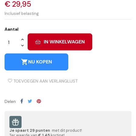
€ 29,95
Inclusief belasting
Aantal
IN WINKELWAGEN
shopping_cart
NU KOPEN
TOEVOEGEN AAN VERLANGLIJST
Delen
Je spaart
29
punten
met dit product!
Ter waarde van
€ 1,45
korting!