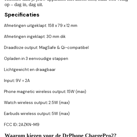
op – dag in, dag uit.
Specificaties
Afmetingen uitgeklapt: 158 x 79 x 12 mm
Afmetingen ingeklapt: 30 mm dik
Draadloze output: MagSafe & Qi-compatibel
Opladen in 3 eenvoudige stappen
Lichtgewicht en draagbaar
Input
:
9V = 2A
Phone magnetic wireless output
:
15W (max)
Watch wireless output
:
2.5W (max)
Earbuds wireless output
:
5W (max)
FCC ID
:
2AZKN-M9
Waarom kiezen voor de DrPhone ChargePro2?