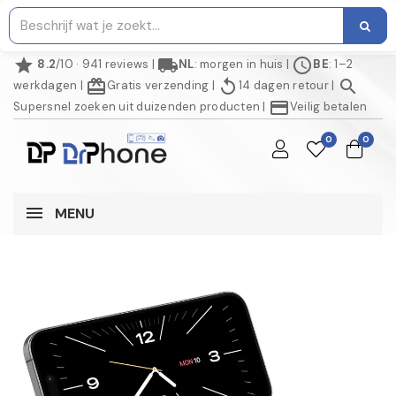
star
local_shipping
schedule
8.2
/10 · 941 reviews
|
NL
: morgen in huis
|
BE
: 1–2
redeem
replay
search
werkdagen
|
Gratis verzending
|
14 dagen retour
|
credit_card
Supersnel zoeken uit duizenden producten
|
Veilig betalen
0
0
MENU