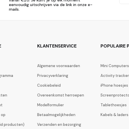
eenvoudig uitschrijven via de link in onze e-
mails.
E
KLANTENSERVICE
POPULAIRE P
Algemene voorwaarden
Mini Computers
ogramma
Privacyverklaring
Activity tracke
Cookiebeleid
iPhone hoesjes
cten
Overeenkomst herroepen
Screenprotect
ht
Modelformulier
Tablethoesjes
 op
Betaalmogelijkheden
Kabels & laders
eid producten)
Verzenden en bezorging