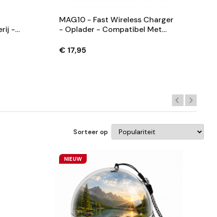
MAG10 - Fast Wireless Charger
rij -
- Oplader - Compatibel Met
Input
Magsafe 15W - Compatibel Met
IOS IPhone 12/13 /Pro/ Pro Max -
€ 17,95
Mintgroen
Sorteer op
NIEUW