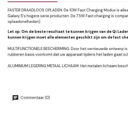
FASTER DRAADLOOS OPLADEN: De 10W Fast Charging Modus is alleen
Galaxy S's hogere serie producten. De 7.5W Fast charging is compa
oplaadsnelheden).
Let op: Om de beste resultaat te kunnen krijgen van de Qi Lade
kunnen krijgen moet alle elementen geschikt zijn om de fast char
MULTIFUNCTIONELE BESCHERMING: Door het vernieuwde ontwerp is hij u
rubberen basis voorkomt dat uw apparaat tijdens het laden gaat sc
ALUMINIUM LEGERING METAAL LICHAAM: Het metalen lichaam bescherm
Commentaar (0)