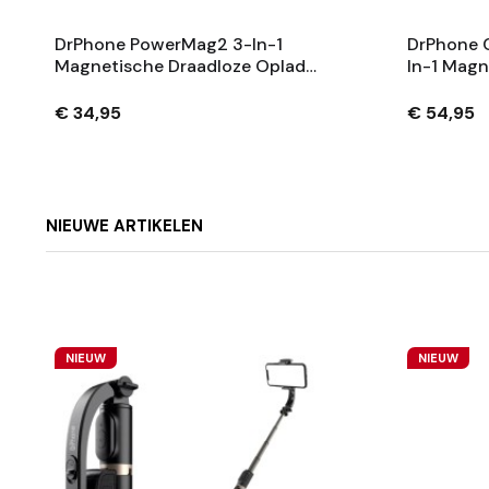
DrPhone PowerMag2 3-In-1
DrPhone 
Magnetische Draadloze Oplader
In-1 Magn
– 15W Snellader - Opvouwbaar
Oplader M
Compatibe
€ 34,95
€ 54,95
& Apple 
NIEUWE ARTIKELEN
NIEUW
NIEUW