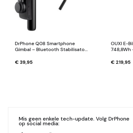
DrPhone Q08 Smartphone
OUXI E-Bi
Gimbal – Bluetooth Stabilisator
748,8Wh 
Met Tripod En 360° Rotatie -
Fietsaccu
Zwart
Sleutels 
€ 39,95
€ 219,95
Mis geen enkele tech-update. Volg DrPhone
op social media: