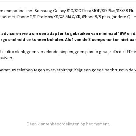
 compatibel met Samsung Galaxy S10/S10 Plus/S10E/S9 Plus/S8/S8 Plu
tibel met iPhone 11/11 Pro Max/XS/XS MAX/XR, iPhone8/8 plus, (andere Q
r adviseren we u om een adapter te gebruiken van minimaal 18W en d
ge snelheid te kunnen behalen. Als 1 van de 3 componenten niet aanwe
ltra slank, geen vervelende piepjes, geen plastic geur, zelfs de LED-in
huiven.
t uw telefoon tegen oververhitting. Krijg een goede nachtrust in de w
Geen klantenbeoordelingen op het moment.