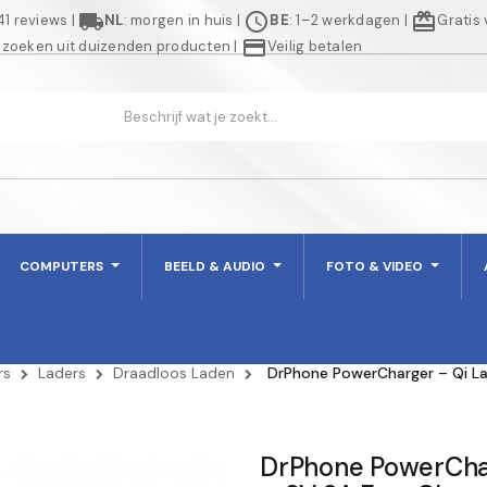
local_shipping
schedule
redeem
941 reviews
|
NL
: morgen in huis
|
BE
: 1–2 werkdagen
|
Gratis
credit_card
 zoeken uit duizenden producten
|
Veilig betalen
COMPUTERS
BEELD & AUDIO
FOTO & VIDEO
rs
Laders
Draadloos Laden
DrPhone PowerCharger – Qi La
DrPhone PowerChar