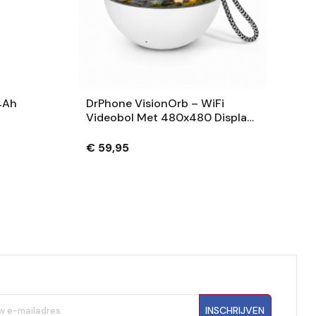
4Ah
DrPhone VisionOrb – WiFi
Videobol Met 480x480 Display
– Foto, Video En Audio – 100MB
– USB-C – Wit
€ 59,95
INSCHRIJVEN