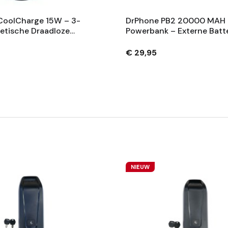
CoolCharge 15W – 3-
DrPhone PB2 20000 MAH
etische Draadloze
Powerbank – Externe Batte
et Actieve Koeling
74Wh – 2X USB 2.0 2.1A – 
l Met IPhone, AirPods
USB-C + Micro USB - Wit
€ 29,95
Watch
NIEUW