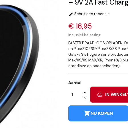
– 9V 2A Fast Charg
Schrijf een recensie

€ 16,95
Inclusief belasting
FASTER DRAADLOOS OPLADEN: De 1
en Plus/S10E/S9 Plus/S8/S8 Plus
Galaxy S's hogere serie producten
Max/XS/XS MAX/XR, iPhone8/8 plu
draadloze oplaadsnelheden).
Aantal
IN WINKE
shopping_cart
NU KOPEN