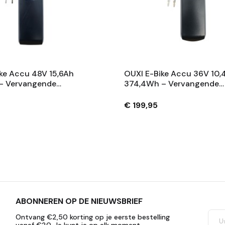
ke Accu 48V 15,6Ah
OUXI E-Bike Accu 36V 10,
– Vervangende
374,4Wh – Vervangende
 Met Slot En 2
Fietsaccu Met Slot En 2
– Zwart
Sleutels – Zwart
€ 199,95
ABONNEREN OP DE NIEUWSBRIEF
Ontvang €2,50 korting op je eerste bestelling
vanaf €20. Je kunt je op elk moment