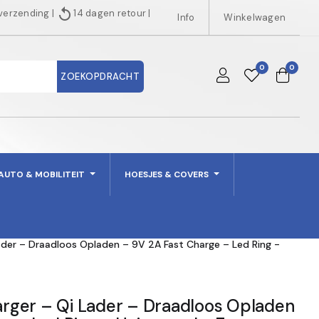
replay
 verzending
|
14 dagen retour
|
Info
Winkelwagen
0
0
ZOEKOPDRACHT
AUTO & MOBILITEIT
HOESJES & COVERS
der – Draadloos Opladen – 9V 2A Fast Charge – Led Ring -
ger – Qi Lader – Draadloos Opladen