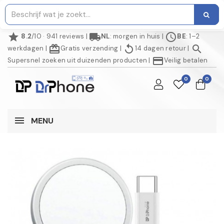
star
local_shipping
schedule
8.2
/10 · 941 reviews
|
NL
: morgen in huis
|
BE
: 1–2
redeem
replay
search
werkdagen
|
Gratis verzending
|
14 dagen retour
|
credit_card
Supersnel zoeken uit duizenden producten
|
Veilig betalen
0
0
MENU
NIET OP VOORRAAD