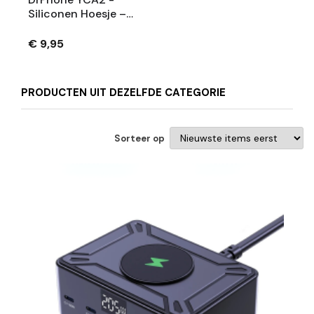
Siliconen Hoesje –
Magnetisch - Back
Cover – 6,1 Inch -
€ 9,95
Geschikt Voor IOS
Smartphone 12 -
Transparant/Zilver
PRODUCTEN UIT DEZELFDE CATEGORIE
Sorteer op