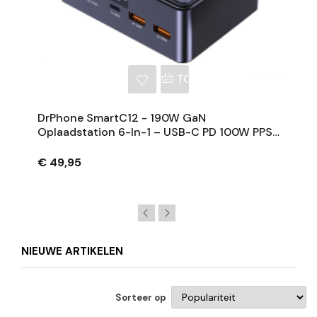
NKELWAGEN
TOEVOEGEN AAN WINKE
DrPhone SmartC12 - 190W GaN
Oplaadstation 6-In-1 – USB-C PD 100W PPS
Snellader Met Draadloos 15W Voor
Tablet/Laptop/Smartphone
€ 49,95
NIEUWE ARTIKELEN
Sorteer op