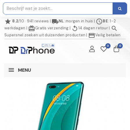
star
local_shipping
schedule
8.2
/10 · 941 reviews
|
NL
: morgen in huis
|
BE
: 1–2
redeem
replay
search
werkdagen
|
Gratis verzending
|
14 dagen retour
|
credit_card
Supersnel zoeken uit duizenden producten
|
Veilig betalen
0
0
MENU
AANBIEDING!
NIET OP VOORRAAD