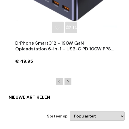
NKELWAGEN
TOEVOEGEN AAN WINKE
DrPhone SmartC12 - 190W GaN
Oplaadstation 6-In-1 – USB-C PD 100W PPS
Snellader Met Draadloos 15W Voor
Tablet/Laptop/Smartphone
€ 49,95
NIEUWE ARTIKELEN
Sorteer op