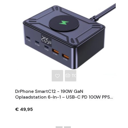
NKELWAGEN
TOEVOEGEN AAN WINKE
DrPhone SmartC12 - 190W GaN
Oplaadstation 6-In-1 – USB-C PD 100W PPS
Snellader Met Draadloos 15W Voor
Tablet/Laptop/Smartphone
€ 49,95