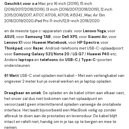
Geschikt voor o.a
Mac pro 16 inch (2019), 15 inch
(2016/2017/2018/2019), 13 inch (2016/2017/2018/2019), 12 inch
2015/2016/2017, A1707, A1706, A1708, A1534) , Mac Air 13in
2018/2019/2020;iPad Pro 11-inch/12,9-inch 2018/2020
en de meeste type c-apparaten zoals: voor
Lenovo Yoga
, voor
ASUS
, voor
Samsung TAB
, voor
Dell XPS
, voor
Xiaomi Air
, voor
Lenovo
X1
voor
Huawei Matebook
, voor
HP Spectre
, voor
Thinkpad
, voor
Razer
; Android-telefoons met USB-C-oplaadpoort:
voor
Samsung Galaxy S21/Note 20
/
LG G7
/
Huawei P40
etc;
Andere
laptops
en
telefoons
die
USB-C / Type-C
-poorten
ondersteunen.
61 Watt
USB-C snel opladen met kabel - Met een verlengkabel van
ongeveer 2 meter kun je overal werken en je laptop opladen.
Draagbaar en uniek
: De oplader en de kabel zitten aan elkaar vast,
het snoer zal dus niet loskomen van het oplaadpunt en
veroorzaakt geen intermitterend opladen vanwege de onstabiele
interface. Het laadt bijvoorbeeld een MacBook veilig op zonder
afbreuk te doen aan de prestaties en levensduur. De kabel blijft
intact en rafelt niet, handig om in je tas op te bergen en mee te
nemen.