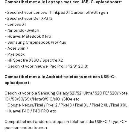
Compatibel met alle Laptops met een USB-C-oplaadpoort:
-Geschikt voor Lenovo Thinkpad X1 Carbon 5th/6th gen
-Geschikt voor Dell XPS 13
- Lenovo X1
- Nintendo-Switch
-
Huawei MateBook X Pro
- Samsung Chromebook Pro/Plus
- Acer Spin 7
- Pixelbook
- HP Spectre X360 / Spectre X2
- Geschikt voor nieuwe iPad Pro 11 "12.9" 2018;
Compatibel met alle Android-telefoons met een USB-C-
oplaadpoort:
Geschikt voor o.a Samsung Galaxy S21/S21 Ultra/ S20 FE/ S20/Note
10+/S8/S9/S9+/Note9/S10/s10+/S10e etc
- Google Nexus/Pixel / Pixel 2 / Pixel 3 / Pixel XL / Pixel 2 XL /Pixel 3 XL
- Huawei P40 / P40 PRO etc
Compatibel met andere laptops en telefoons die USB-C / Type-C-
poorten ondersteunen.