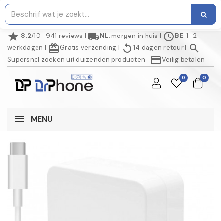
star
local_shipping
schedule
8.2
/10 · 941 reviews
|
NL
: morgen in huis
|
BE
: 1–2
redeem
replay
search
werkdagen
|
Gratis verzending
|
14 dagen retour
|
credit_card
Supersnel zoeken uit duizenden producten
|
Veilig betalen
0
0
MENU
NIET OP VOORRAAD