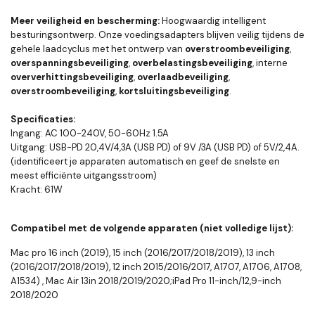
Meer veiligheid en bescherming:
Hoogwaardig intelligent
besturingsontwerp. Onze voedingsadapters blijven veilig tijdens de
gehele laadcyclus met het ontwerp van
overstroombeveiliging
,
overspanningsbeveiliging
,
overbelastingsbeveiliging
, interne
oververhittingsbeveiliging
,
overlaadbeveiliging
,
overstroombeveiliging
,
kortsluitingsbeveiliging
.
Specificaties:
Ingang: AC 100-240V, 50-60Hz 1.5A
Uitgang: USB-PD 20,4V/4,3A (USB PD) of 9V /3A (USB PD) of 5V/2,4A.
(identificeert je apparaten automatisch en geef de snelste en
meest efficiënte uitgangsstroom)
Kracht: 61W
Compatibel met de volgende apparaten (niet volledige lijst):
Mac pro 16 inch (2019), 15 inch (2016/2017/2018/2019), 13 inch
(2016/2017/2018/2019), 12 inch 2015/2016/2017, A1707, A1706, A1708,
A1534) , Mac Air 13in 2018/2019/2020;iPad Pro 11-inch/12,9-inch
2018/2020