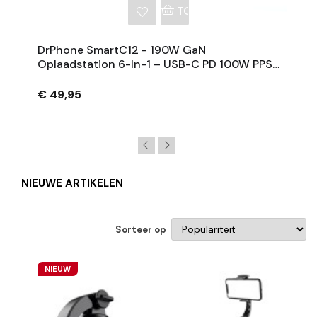
NKELWAGEN
TOEVOEGEN AAN WINKE
DrPhone SmartC12 - 190W GaN
Oplaadstation 6-In-1 – USB-C PD 100W PPS
Snellader Met Draadloos 15W Voor
Tablet/Laptop/Smartphone
€ 49,95
NIEUWE ARTIKELEN
Sorteer op
NIEUW