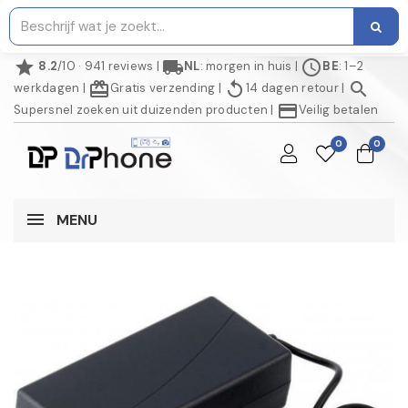
star
local_shipping
schedule
8.2
/10 · 941 reviews
|
NL
: morgen in huis
|
BE
: 1–2
redeem
replay
search
werkdagen
|
Gratis verzending
|
14 dagen retour
|
credit_card
Supersnel zoeken uit duizenden producten
|
Veilig betalen
0
0
MENU
NIET OP VOORRAAD