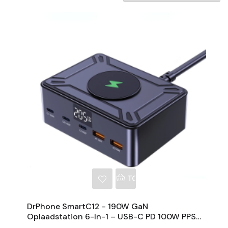
NKELWAGEN
TOEVOEGEN AAN WINKE
DrPhone SmartC12 - 190W GaN
Oplaadstation 6-In-1 – USB-C PD 100W PPS
Snellader Met Draadloos 15W Voor