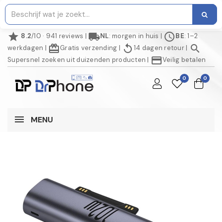
star
local_shipping
schedule
8.2
/10 · 941 reviews
|
NL
: morgen in huis
|
BE
: 1–2
redeem
replay
search
werkdagen
|
Gratis verzending
|
14 dagen retour
|
credit_card
Supersnel zoeken uit duizenden producten
|
Veilig betalen
0
0
MENU
AANBIEDING!
-€ 1,00