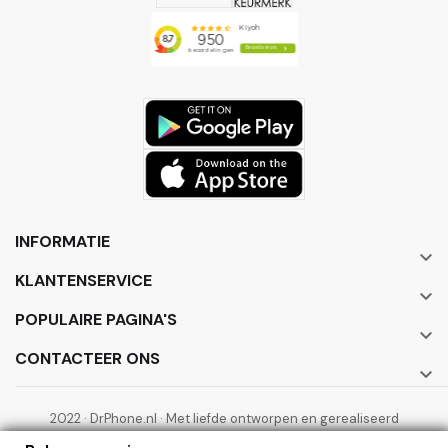
INFORMATIE

KLANTENSERVICE

POPULAIRE PAGINA'S

CONTACTEER ONS

2022 · DrPhone.nl · Met liefde ontworpen en gerealiseerd
door ElectronicWorks B.V.