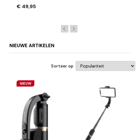
Tablet/Laptop/Smartphone
€ 49,95
NIEUWE ARTIKELEN
Sorteer op
NIEUW