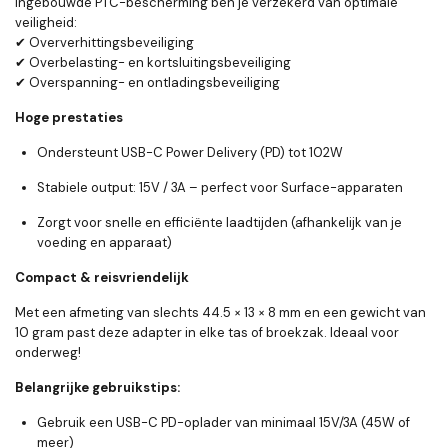
ingebouwde PTC-bescherming ben je verzekerd van optimale
veiligheid:
Oververhittingsbeveiliging
✔
Overbelasting- en kortsluitingsbeveiliging
✔
Overspanning- en ontladingsbeveiliging
✔
Hoge prestaties
Ondersteunt
USB-C Power Delivery (PD)
tot
102W
Stabiele output:
15V / 3A
– perfect voor Surface-apparaten
Zorgt voor snelle en efficiënte laadtijden (afhankelijk van je
voeding en apparaat)
Compact & reisvriendelijk
Met een afmeting van slechts 44.5 × 13 × 8 mm en een gewicht van
10 gram past deze adapter in elke tas of broekzak. Ideaal voor
onderweg!
Belangrijke gebruikstips:
Gebruik een USB-C PD-oplader van minimaal
15V/3A (45W of
meer)