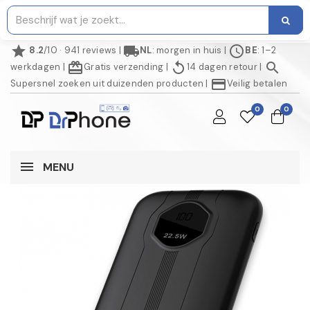
star
local_shipping
schedule
8.2
/10 · 941 reviews
|
NL
: morgen in huis
|
BE
: 1–2
redeem
replay
search
werkdagen
|
Gratis verzending
|
14 dagen retour
|
credit_card
Supersnel zoeken uit duizenden producten
|
Veilig betalen
0
0
MENU