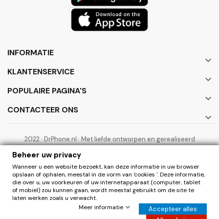
INFORMATIE

KLANTENSERVICE

POPULAIRE PAGINA'S

CONTACTEER ONS

2022 · DrPhone.nl · Met liefde ontworpen en gerealiseerd
door ElectronicWorks B.V.
Beheer uw privacy
Wanneer u een website bezoekt, kan deze informatie in uw browser
opslaan of ophalen, meestal in de vorm van 'cookies '. Deze informatie,
die over u, uw voorkeuren of uw internetapparaat (computer, tablet
of mobiel) zou kunnen gaan, wordt meestal gebruikt om de site te
laten werken zoals u verwacht.
0
Herroepen
Meer informatie
Accepteer alles