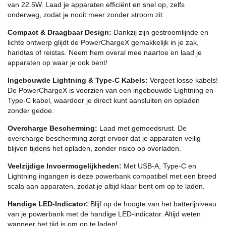
van 22.5W. Laad je apparaten efficiënt en snel op, zelfs
onderweg, zodat je nooit meer zonder stroom zit.
Compact & Draagbaar Design:
Dankzij zijn gestroomlijnde en
lichte ontwerp glijdt de PowerChargeX gemakkelijk in je zak,
handtas of reistas. Neem hem overal mee naartoe en laad je
apparaten op waar je ook bent!
Ingebouwde Lightning & Type-C Kabels:
Vergeet losse kabels!
De PowerChargeX is voorzien van een ingebouwde Lightning en
Type-C kabel, waardoor je direct kunt aansluiten en opladen
zonder gedoe.
Overcharge Bescherming:
Laad met gemoedsrust. De
overcharge bescherming zorgt ervoor dat je apparaten veilig
blijven tijdens het opladen, zonder risico op overladen.
Veelzijdige Invoermogelijkheden:
Met USB-A, Type-C en
Lightning ingangen is deze powerbank compatibel met een breed
scala aan apparaten, zodat je altijd klaar bent om op te laden.
Handige LED-Indicator:
Blijf op de hoogte van het batterijniveau
van je powerbank met de handige LED-indicator. Altijd weten
wanneer het tijd is om op te laden!