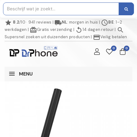
star
local_shipping
schedule
8.2
/10 · 941 reviews
|
NL
: morgen in huis
|
BE
: 1–2
redeem
replay
search
werkdagen
|
Gratis verzending
|
14 dagen retour
|
credit_card
Supersnel zoeken uit duizenden producten
|
Veilig betalen
0
0
MENU
NIET OP VOORRAAD