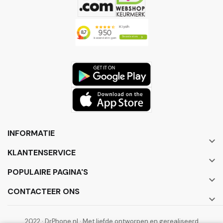
INFORMATIE

KLANTENSERVICE

POPULAIRE PAGINA'S

CONTACTEER ONS

2022 · DrPhone.nl · Met liefde ontworpen en gerealiseerd