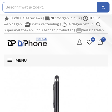
star
local_shipping
schedule
8.2
/10 · 941 reviews
|
NL
: morgen in huis
|
BE
: 1–2
redeem
replay
search
werkdagen
|
Gratis verzending
|
14 dagen retour
|
credit_card
Supersnel zoeken uit duizenden producten
|
Veilig betalen
0
0
MENU