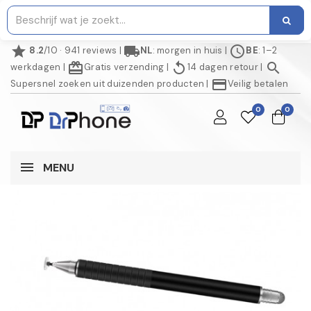
star
local_shipping
schedule
8.2
/10 · 941 reviews
|
NL
: morgen in huis
|
BE
: 1–2
redeem
replay
search
werkdagen
|
Gratis verzending
|
14 dagen retour
|
credit_card
Supersnel zoeken uit duizenden producten
|
Veilig betalen
0
0
MENU