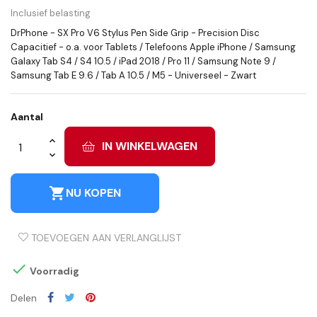
Inclusief belasting
DrPhone - SX Pro V6 Stylus Pen Side Grip - Precision Disc
Capacitief - o.a. voor Tablets / Telefoons Apple iPhone / Samsung
Galaxy Tab S4 / S4 10.5 / iPad 2018 / Pro 11 / Samsung Note 9 /
Samsung Tab E 9.6 / Tab A 10.5 / M5 - Universeel - Zwart
Aantal
IN WINKELWAGEN
shopping_cart
NU KOPEN
TOEVOEGEN AAN VERLANGLIJST

Voorradig
Delen