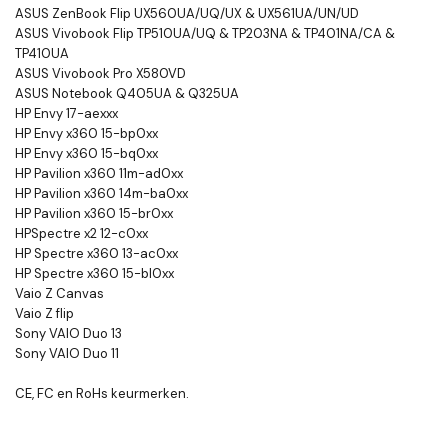
ASUS ZenBook Flip UX560UA/UQ/UX & UX561UA/UN/UD
ASUS Vivobook Flip TP510UA/UQ & TP203NA & TP401NA/CA &
TP410UA
ASUS Vivobook Pro X580VD
ASUS Notebook Q405UA & Q325UA
HP Envy 17-aexxx
HP Envy x360 15-bp0xx
HP Envy x360 15-bq0xx
HP Pavilion x360 11m-ad0xx
HP Pavilion x360 14m-ba0xx
HP Pavilion x360 15-br0xx
HPSpectre x2 12-c0xx
HP Spectre x360 13-ac0xx
HP Spectre x360 15-bl0xx
Vaio Z Canvas
Vaio Z flip
Sony VAIO Duo 13
Sony VAIO Duo 11
CE, FC en RoHs keurmerken.