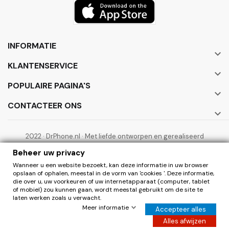
INFORMATIE

KLANTENSERVICE

POPULAIRE PAGINA'S

CONTACTEER ONS

2022 · DrPhone.nl · Met liefde ontworpen en gerealiseerd
door ElectronicWorks B.V.
Beheer uw privacy
Wanneer u een website bezoekt, kan deze informatie in uw browser
opslaan of ophalen, meestal in de vorm van 'cookies '. Deze informatie,
die over u, uw voorkeuren of uw internetapparaat (computer, tablet
of mobiel) zou kunnen gaan, wordt meestal gebruikt om de site te
laten werken zoals u verwacht.
0
Herroepen
Meer informatie
Accepteer alles
Hier de overeenkomst herroepen
Alles afwijzen