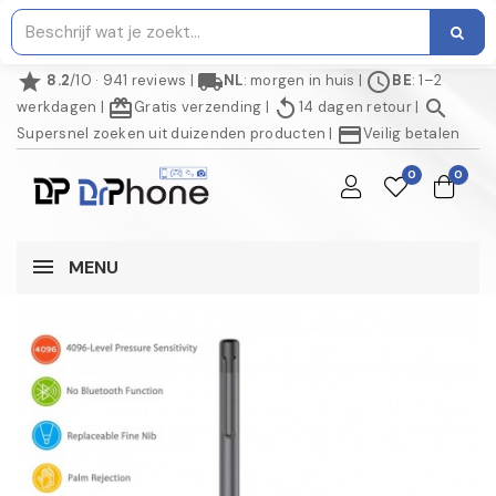
star
local_shipping
schedule
8.2
/10 · 941 reviews
|
NL
: morgen in huis
|
BE
: 1–2
redeem
replay
search
werkdagen
|
Gratis verzending
|
14 dagen retour
|
credit_card
Supersnel zoeken uit duizenden producten
|
Veilig betalen
0
0
MENU
NIET OP VOORRAAD