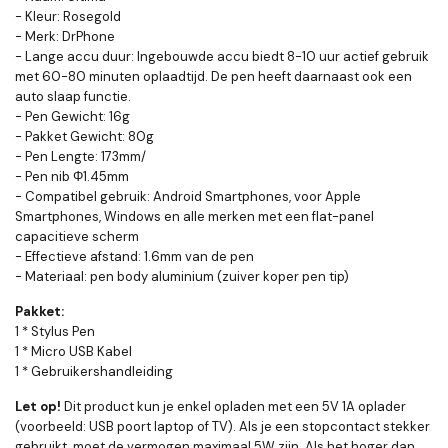
- Kleur: Rosegold
- Merk: DrPhone
- Lange accu duur: Ingebouwde accu biedt 8-10 uur actief gebruik
met 60-80 minuten oplaadtijd. De pen heeft daarnaast ook een
auto slaap functie.
- Pen Gewicht: 16g
- Pakket Gewicht: 80g
- Pen Lengte: 173mm/
- Pen nib Φ1.45mm
- Compatibel gebruik: Android Smartphones, voor Apple
Smartphones, Windows en alle merken met een flat-panel
capacitieve scherm
- Effectieve afstand: 1.6mm van de pen
- Materiaal: pen body aluminium (zuiver koper pen tip)
Pakket:
1 * Stylus Pen
1 * Micro USB Kabel
1 * Gebruikershandleiding
Let op!
Dit product kun je enkel opladen met een 5V 1A oplader
(voorbeeld: USB poort laptop of TV). Als je een stopcontact stekker
gebruikt, moet de vermogen maximaal 5W zijn. Als het hoger dan