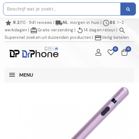
star
local_shipping
schedule
8.2
/10 · 941 reviews
|
NL
: morgen in huis
|
BE
: 1–2
redeem
replay
search
werkdagen
|
Gratis verzending
|
14 dagen retour
|
credit_card
Supersnel zoeken uit duizenden producten
|
Veilig betalen
0
0
MENU