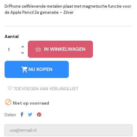
DrPhone zelfklevende metalen plaat met magnetische functie voor
de Apple Pencil 2e generatie – Zilver
Aantal
IN WINKELWAGEN
shopping_cart
NU KOPEN
TOEVOEGEN AAN VERLANGLIJST

Niet op voorraad
Delen