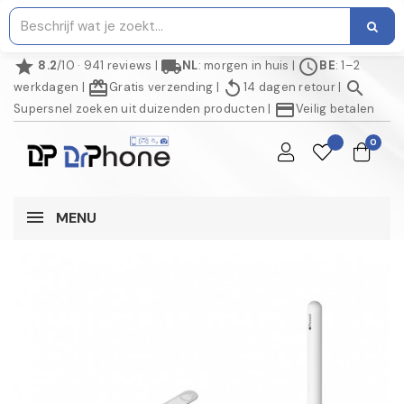
star
local_shipping
schedule
8.2
/10 · 941 reviews
|
NL
: morgen in huis
|
BE
: 1–2
redeem
replay
search
werkdagen
|
Gratis verzending
|
14 dagen retour
|
credit_card
Supersnel zoeken uit duizenden producten
|
Veilig betalen
0
MENU
NIET OP VOORRAAD