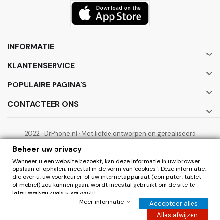
INFORMATIE

KLANTENSERVICE

POPULAIRE PAGINA'S

CONTACTEER ONS

2022 · DrPhone.nl · Met liefde ontworpen en gerealiseerd
door ElectronicWorks B.V.
Beheer uw privacy
Wanneer u een website bezoekt, kan deze informatie in uw browser
opslaan of ophalen, meestal in de vorm van 'cookies '. Deze informatie,
die over u, uw voorkeuren of uw internetapparaat (computer, tablet
of mobiel) zou kunnen gaan, wordt meestal gebruikt om de site te
laten werken zoals u verwacht.
0
Herroepen
Meer informatie
Accepteer alles
Hier de overeenkomst herroepen
Alles afwijzen