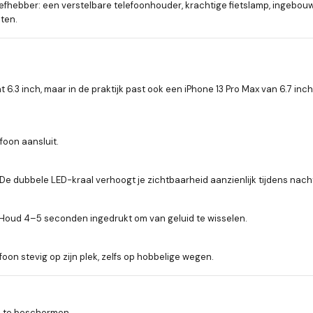
sliefhebber: een verstelbare telefoonhouder, krachtige fietslamp, ingeb
hten.
6.3 inch, maar in de praktijk past ook een iPhone 13 Pro Max van 6.7 inch
efoon aansluit.
. De dubbele LED-kraal verhoogt je zichtbaarheid aanzienlijk tijdens nachte
Houd 4–5 seconden ingedrukt om van geluid te wisselen.
n stevig op zijn plek, zelfs op hobbelige wegen.
a te beschermen.