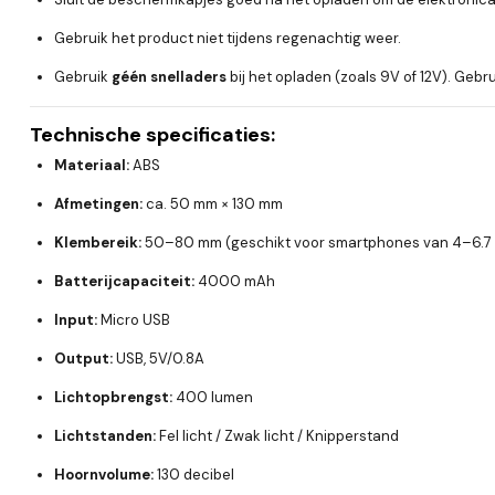
Gebruik het product niet tijdens regenachtig weer.
Gebruik
géén snelladers
bij het opladen (zoals 9V of 12V). Geb
Technische specificaties:
Materiaal:
ABS
Afmetingen:
ca. 50 mm × 130 mm
Klembereik:
50–80 mm (geschikt voor smartphones van 4–6.7 
Batterijcapaciteit:
4000 mAh
Input:
Micro USB
Output:
USB, 5V/0.8A
Lichtopbrengst:
400 lumen
Lichtstanden:
Fel licht / Zwak licht / Knipperstand
Hoornvolume:
130 decibel