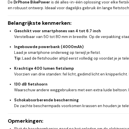
De
DrPhone BikePower
is dé alles-in-één oplossing voor elke fiet
en robuust ontwerp. Ideaal voor dagelijks gebruik én lange fietstoc
Belangrijkste kenmerken:
Geschikt voor smartphones van 4 tot 6.7 inch
Verstelbaar van 50 tot 80 mm in breedte. Op de verpakking staat 
Ingebouwde powerbank (4000mAh)
Laad je smartphone onderweg op terwijl je fietst.
Tip:
Laad de fietshouder altijd eerst volledig op voordat je je tel
Krachtige 400 lumen fietslamp
Voorzien van drie standen: fel licht, gedimd licht en knipperlicht
130 dB fietshoorn
Waarschuw andere weggebruikers met een extra luide beltoon. 
Schokabsorberende bescherming
De zachte beschermpads voorkomen krassen en houden je telefoo
Opmerkingen:
Sluit de beschermkapjes goed na het opladen om de elektronic