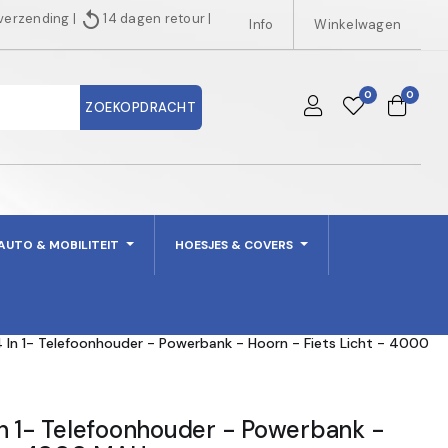
replay
 verzending
|
14 dagen retour
|
Info
Winkelwagen
0
0
ZOEKOPDRACHT
AUTO & MOBILITEIT
HOESJES & COVERS
 In 1- Telefoonhouder - Powerbank - Hoorn - Fiets Licht - 4000
In 1- Telefoonhouder - Powerbank -