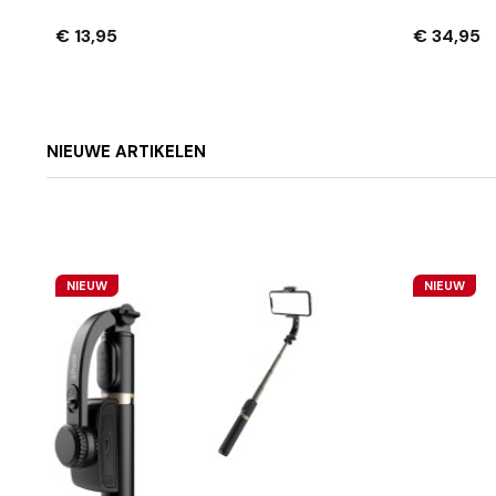
Verstelbaar – Aluminium –
Ergonomi
Zwart
Houder – 
€ 13,95
€ 34,95
Tot 150°
NIEUWE ARTIKELEN
NIEUW
NIEUW