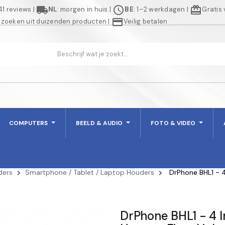
local_shipping
schedule
redeem
941 reviews
|
NL
: morgen in huis
|
BE
: 1–2 werkdagen
|
Gratis
credit_card
 zoeken uit duizenden producten
|
Veilig betalen
COMPUTERS
BEELD & AUDIO
FOTO & VIDEO
ders
Smartphone / Tablet / Laptop Houders
DrPhone BHL1 - 4
DrPhone BHL1 - 4 