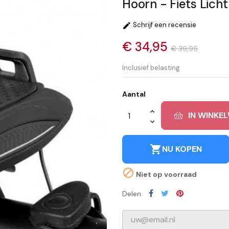
Hoorn - Fiets Lic
Schrijf een recensie

€ 34,95
€ 39,95
Inclusief belasting
Aantal
IN WINKE
shopping_cart
NU KOPEN

Niet op voorraad
Delen