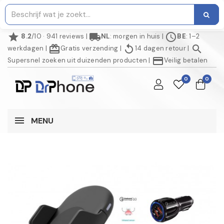
star
local_shipping
schedule
8.2
/10 · 941 reviews
|
NL
: morgen in huis
|
BE
: 1–2
redeem
replay
search
werkdagen
|
Gratis verzending
|
14 dagen retour
|
credit_card
Supersnel zoeken uit duizenden producten
|
Veilig betalen
0
0
MENU
NIET OP VOORRAAD