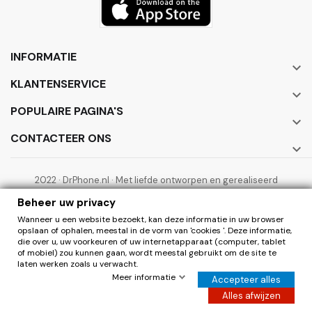
INFORMATIE

KLANTENSERVICE

POPULAIRE PAGINA'S

CONTACTEER ONS

2022 · DrPhone.nl · Met liefde ontworpen en gerealiseerd
door ElectronicWorks B.V.
Beheer uw privacy
Wanneer u een website bezoekt, kan deze informatie in uw browser
opslaan of ophalen, meestal in de vorm van 'cookies '. Deze informatie,
die over u, uw voorkeuren of uw internetapparaat (computer, tablet
of mobiel) zou kunnen gaan, wordt meestal gebruikt om de site te
laten werken zoals u verwacht.
0
Herroepen
Meer informatie
Accepteer alles
Hier de overeenkomst herroepen
Alles afwijzen