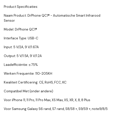
Product Specificaties:
Naam Product:
DrPhone QC1® - Automatische Smart Infrarood
Sensor
Model:
DrPhone QC1®
Interface Type: USB-C
Input: 5 V/2A, 9 V/1.67A
Output: 5 V/1.5A, 9 V/1.2A
Laadefficiëntie: ≤ 75%
Werken Frequentie: 110-205KH
Kwaliteit Certificering: CE, RoHS, FCC, KC
Compatibel Met (onder andere)
Voor iPhone 11, 11 Pro, 11 Pro Max, XS Max, XS, XR, X, 8, 8 Plus
Voor Samsung Galaxy S6 rand, S7 rand, S8/S8 +, S9/S9 +, note9/8/5