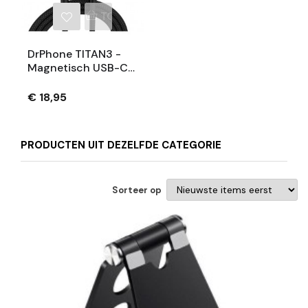
TOEVOEGEN AAN WINKELWAGEN
DrPhone TITAN3 -
Magnetisch USB-C
Kabel 5A TYPE-C -
100W - 1.8 Meter -
€ 18,95
Data Transfer + Snel
Laden - Macbook
PRODUCTEN UIT DEZELFDE CATEGORIE
Sorteer op