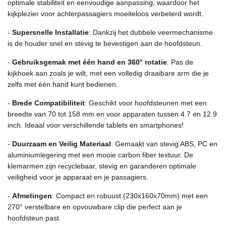
optimale stabiliteit en eenvoudige aanpassing, waardoor het
kijkplezier voor achterpassagiers moeiteloos verbeterd wordt.
-
Supersnelle Installatie
: Dankzij het dubbele veermechanisme
is de houder snel en stevig te bevestigen aan de hoofdsteun.
-
Gebruiksgemak met één hand en 360° rotatie
: Pas de
kijkhoek aan zoals je wilt, met een volledig draaibare arm die je
zelfs met één hand kunt bedienen.
-
Brede Compatibiliteit
: Geschikt voor hoofdsteunen met een
breedte van 70 tot 158 mm en voor apparaten tussen 4.7 en 12.9
inch. Ideaal voor verschillende tablets en smartphones!
-
Duurzaam en Veilig Materiaal
: Gemaakt van stevig ABS, PC en
aluminiumlegering met een mooie carbon fiber textuur. De
klemarmen zijn recyclebaar, stevig en garanderen optimale
veiligheid voor je apparaat en je passagiers.
-
Afmetingen
: Compact en robuust (230x160x70mm) met een
270° verstelbare en opvouwbare clip die perfect aan je
hoofdsteun past.