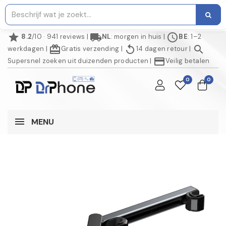
star
local_shipping
schedule
8.2
/10 · 941 reviews
|
NL
: morgen in huis
|
BE
: 1–2
redeem
replay
search
werkdagen
|
Gratis verzending
|
14 dagen retour
|
credit_card
Supersnel zoeken uit duizenden producten
|
Veilig betalen
0
0
MENU
AANBIEDING!
-€ 7,00