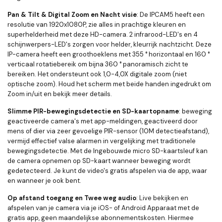
Pan & Tilt & Digital Zoom en Nacht visie
: De IPCAM5 heeft een
resolutie van 1920x1080P, zie alles in prachtige kleuren en
superhelderheid met deze HD-camera. 2 infrarood-LED's en 4
schijnwerpers-LED's zorgen voor helder, kleurrijk nachtzicht. Deze
IP-camera heeft een groothoeklens met 355 ° horizontaal en 160 °
verticaal rotatiebereik om bijna 360 ° panoramisch zicht te
bereiken. Het ondersteunt ook 1,0-4,0X digitale zoom (niet
optische zoom). Houd het scherm met beide handen ingedrukt om
Zoom in/uit en bekijk meer details.
Slimme PIR-bewegingsdetectie en SD-kaartopname
: beweging
geactiveerde camera's met app-meldingen, geactiveerd door
mens of dier via zeer gevoelige PIR-sensor (10M detectieafstand),
vermijd effectief valse alarmen in vergelijking met traditionele
bewegingsdetectie. Met de Ingebouwde micro SD-kaartsleuf kan
de camera opnemen op SD-kaart wanneer beweging wordt
gedetecteerd. Je kunt de video's gratis afspelen via de app, waar
en wanneer je ook bent.
Op afstand toegang en Twee weg audio
: Live bekijken en
afspelen van je camera via je iOS- of Android Apparaat met de
gratis app, geen maandelijkse abonnementskosten. Hiermee