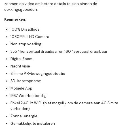
zoomen op video om betere details te zien binnen de
dekkingsgebieden.
Kenmerken
:
100% Draadloos
1080P Full HD Camera
Non stop voeding
355 ° horizontaal draaibaar en 160 ° verticaal draaibaar
Digital Zoom
Nacht visie
Slimme PIR-bewegingsdetectie
SD
-
kaartopname
Mobiele App
IP67 Weerbestendig
Enkel
2,4GHz WiFi
(niet mogelijk om de camera aan 4G Sim te
verbinden)
Zonne-energie
Gemakkelijk te instaleren