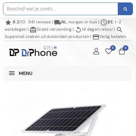
star
local_shipping
schedule
8.2
/10 · 941 reviews
|
NL
: morgen in huis
|
BE
: 1–2
redeem
replay
search
werkdagen
|
Gratis verzending
|
14 dagen retour
|
credit_card
Supersnel zoeken uit duizenden producten
|
Veilig betalen
0
0
MENU