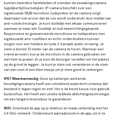
kunnen meerdere familieleden of vrienden de bewakingscamera
tegelijkertijd live bekijken. IP-camera beschikt over een
ingebouwde 38dB microfoon, luidspreker en de camera zorgt
daarnaast ook ervoor dat de ruis wordt onderdrukt door middel van
anti-ruistechnologie. Je kunt duidelijk met elkaar communiceren
wanneer je maar wilt. Duidelijk en luid tweerichtingsgesprek.
Responsieve en geavanceerde microfoons en luidsprekers met
ingebouwde anti-ruisfilters en echo-onderdrukkers kunnen
zorgen voor een heldere en luide 2-kanaals audio-ervaring. Je
stem is binnen 10 meter van de camera te horen. Wanneer een
vriend arriveert, kun je de microfoon in de camera gebruiken om
met hem te praten. En je kunt de bezorger vertellen om het pakket
op de grond te leggen. Je kunt je stem ook veranderen in de stem
van een oom of een klein meisje om je stem goed te verbergen.
IP67 Weerbestendig
: Deze op batterijen werkende
beveiligingscamera heeft een uitstekend waterdicht ontwerp dat
bestand is tegen regen en stof. Het is de beste keuze voor gebruik
buitenshuis. Het heeft een unieke dubbele afdichtingstechnologie
om een ​​langere levensduur te garanderen.
WiFi
:
Download de app op je telefoon en maak verbinding met het
2,4 GHz-netwerk. Ondersteunt aanraakzoom in de app, om in te