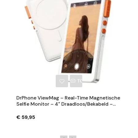
NKELWAGEN
TOEVOEGEN AAN WINKE
DrPhone ViewMag – Real-Time Magnetische
Selfie Monitor – 4" Draadloos/Bekabeld –
1×/3×/5×/10×
€ 59,95